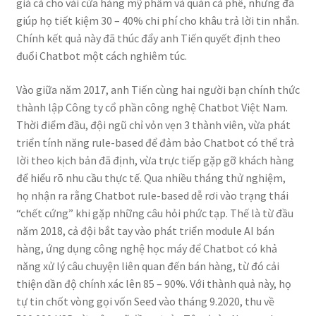
giá cả cho vài cửa hàng mỹ phẩm và quán cà phê, nhưng đã
giúp họ tiết kiệm 30 – 40% chi phí cho khâu trả lời tin nhắn.
Chính kết quả này đã thúc đẩy anh Tiến quyết định theo
đuổi Chatbot một cách nghiêm túc.
Vào giữa năm 2017, anh Tiến cùng hai người bạn chính thức
thành lập Công ty cổ phần công nghệ Chatbot Việt Nam.
Thời điểm đầu, đội ngũ chỉ vỏn vẹn 3 thành viên, vừa phát
triển tính năng rule-based để đảm bảo Chatbot có thể trả
lời theo kịch bản đã định, vừa trực tiếp gặp gỡ khách hàng
để hiểu rõ nhu cầu thực tế. Qua nhiều tháng thử nghiệm,
họ nhận ra rằng Chatbot rule-based dễ rơi vào trạng thái
“chết cứng” khi gặp những câu hỏi phức tạp. Thế là từ đầu
năm 2018, cả đội bắt tay vào phát triển module AI bán
hàng, ứng dụng công nghệ học máy để Chatbot có khả
năng xử lý câu chuyện liên quan đến bán hàng, từ đó cải
thiện dần độ chính xác lên 85 – 90%. Với thành quả này, họ
tự tin chốt vòng gọi vốn Seed vào tháng 9.2020, thu về