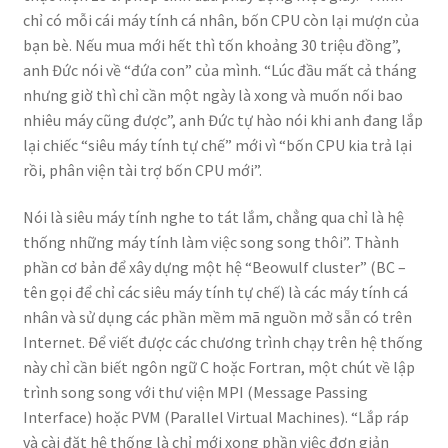
chỉ có mỗi cái máy tính cá nhân, bốn CPU còn lại mượn của
bạn bè. Nếu mua mới hết thì tốn khoảng 30 triệu đồng”,
anh Đức nói về “đứa con” của mình. “Lúc đầu mất cả tháng
nhưng giờ thì chỉ cần một ngày là xong và muốn nối bao
nhiêu máy cũng được”, anh Đức tự hào nói khi anh đang lắp
lại chiếc “siêu máy tính tự chế” mới vì “bốn CPU kia trả lại
rồi, phân viện tài trợ bốn CPU mới”.
Nói là siêu máy tính nghe to tát lắm, chẳng qua chỉ là hệ
thống những máy tính làm việc song song thôi”. Thành
phần cơ bản để xây dựng một hệ “Beowulf cluster” (BC –
tên gọi để chỉ các siêu máy tính tự chế) là các máy tính cá
nhân và sử dụng các phần mềm mã nguồn mở sẵn có trên
Internet. Để viết được các chương trình chạy trên hệ thống
này chỉ cần biết ngôn ngữ C hoặc Fortran, một chút về lập
trình song song với thư viện MPI (Message Passing
Interface) hoặc PVM (Parallel Virtual Machines). “Lắp ráp
và cài đặt hệ thống là chỉ mới xong phần việc đơn giản