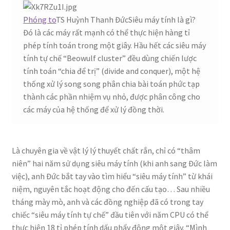
Phóng to
TS Huỳnh Thanh ĐứcSiêu máy tính là gì?
Đó là các máy rất mạnh có thể thực hiện hàng tỉ
phép tính toán trong một giây. Hầu hết các siêu máy
tính tự chế “Beowulf cluster” đều dùng chiến lược
tính toán “chia để trị” (divide and conquer), một hệ
thống xử lý song song phân chia bài toán phức tạp
thành các phần nhiệm vụ nhỏ, được phân công cho
các máy của hệ thống để xử lý đồng thời.
Là chuyên gia về vật lý lý thuyết chất rắn, chỉ có “thâm
niên” hai năm sử dụng siêu máy tính (khi anh sang Đức làm
việc), anh Đức bắt tay vào tìm hiểu “siêu máy tính” từ khái
niệm, nguyên tắc hoạt động cho đến cấu tạo… Sau nhiều
tháng mày mò, anh và các đồng nghiệp đã có trong tay
chiếc “siêu máy tính tự chế” đầu tiên với năm CPU có thể
thực hiện 18 tỉ phép tính dấu phẩy động một giây. “Mình