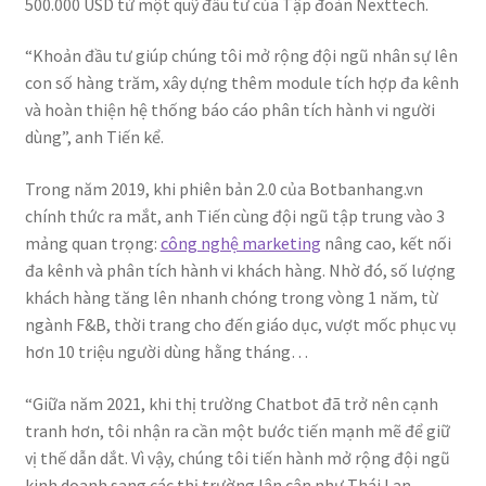
500.000 USD từ một quỹ đầu tư của Tập đoàn Nexttech.
“Khoản đầu tư giúp chúng tôi mở rộng đội ngũ nhân sự lên
con số hàng trăm, xây dựng thêm module tích hợp đa kênh
và hoàn thiện hệ thống báo cáo phân tích hành vi người
dùng”, anh Tiến kể.
Trong năm 2019, khi phiên bản 2.0 của Botbanhang.vn
chính thức ra mắt, anh Tiến cùng đội ngũ tập trung vào 3
mảng quan trọng:
công nghệ marketing
nâng cao, kết nối
đa kênh và phân tích hành vi khách hàng. Nhờ đó, số lượng
khách hàng tăng lên nhanh chóng trong vòng 1 năm, từ
ngành F&B, thời trang cho đến giáo dục, vượt mốc phục vụ
hơn 10 triệu người dùng hằng tháng…
“Giữa năm 2021, khi thị trường Chatbot đã trở nên cạnh
tranh hơn, tôi nhận ra cần một bước tiến mạnh mẽ để giữ
vị thế dẫn dắt. Vì vậy, chúng tôi tiến hành mở rộng đội ngũ
kinh doanh sang các thị trường lân cận như Thái Lan,