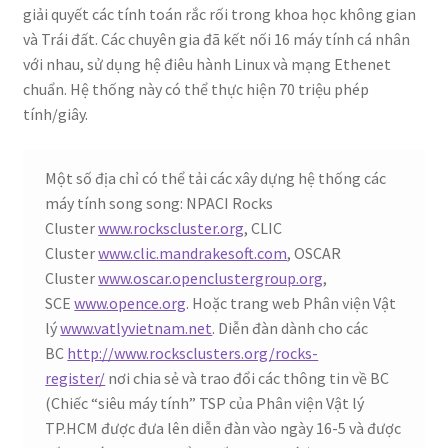
giải quyết các tính toán rắc rối trong khoa học không gian
và Trái đất. Các chuyên gia đã kết nối 16 máy tính cá nhân
với nhau, sử dụng hệ điêu hành Linux và mạng Ethenet
chuẩn. Hệ thống này có thể thực hiện 70 triệu phép
tính/giây.
Một số địa chỉ có thể tải các xây dựng hệ thống các
máy tính song song: NPACI Rocks
Cluster
www.rockscluster.org
, CLIC
Cluster
www.clic.mandrakesoft.com
, OSCAR
Cluster
www.oscar.openclustergroup.org
,
SCE
www.opence.org
. Hoặc trang web Phân viện Vật
lý
www.vatlyvietnam.net
. Diễn đàn dành cho các
BC
http://www.rocksclusters.org/rocks-
register/
nơi chia sẻ và trao đổi các thông tin về BC
(Chiếc “siêu máy tính” TSP của Phân viện Vật lý
TP.HCM được đưa lên diễn đàn vào ngày 16-5 và được