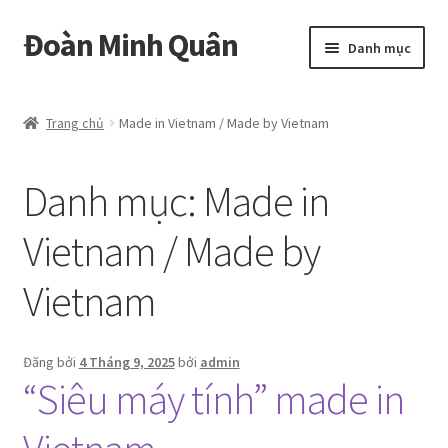
Đoàn Minh Quân
Đi
Chuyển
Danh mục
đến
đến
Điều
nội
Certificate
hướng
dung
Trang chủ
Made in Vietnam / Made by Vietnam
Curriculum Vitae
Danh mục:
Made in
Cửa hàng
Vietnam / Made by
Hồ sơ năng lực
Vietnam
Liên hệ
Mở
Album
Đăng bởi
4 Tháng 9, 2025
bởi
admin
rộng
“Siêu máy tính” made in
menu
con