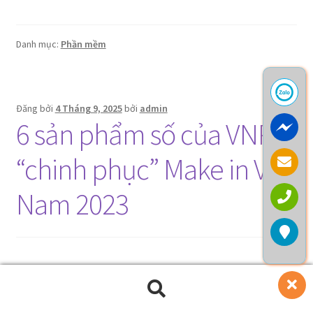
Danh mục:
Phần mềm
Đăng bởi
4 Tháng 9, 2025
bởi
admin
6 sản phẩm số của VNPT
“chinh phục” Make in Viet
Nam 2023
Tại Lễ công bố và trao Giải thưởng Sản phẩm Công nghệ
số Make in Viet Nam 2023 vừa được Bộ TT&TT tổ chức
Tìm
Tìm
sáng 11/12 tại Quảng Ninh trong khuôn khổ Diễn đàn