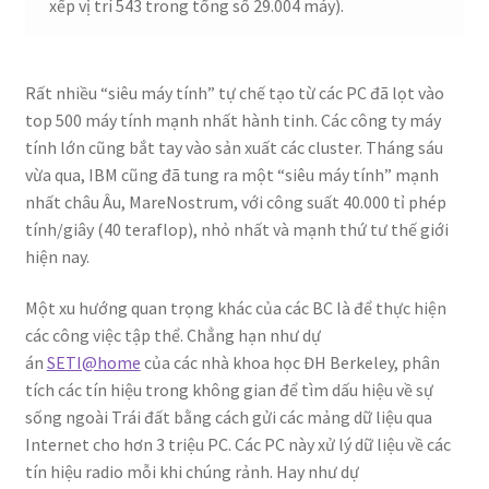
xếp vị trí 543 trong tổng số 29.004 máy).
Rất nhiều “siêu máy tính” tự chế tạo từ các PC đã lọt vào
top 500 máy tính mạnh nhất hành tinh. Các công ty máy
tính lớn cũng bắt tay vào sản xuất các cluster. Tháng sáu
vừa qua, IBM cũng đã tung ra một “siêu máy tính” mạnh
nhất châu Âu, MareNostrum, với công suất 40.000 tỉ phép
tính/giây (40 teraflop), nhỏ nhất và mạnh thứ tư thế giới
hiện nay.
Một xu hướng quan trọng khác của các BC là để thực hiện
các công việc tập thể. Chẳng hạn như dự
án
SETI@home
của các nhà khoa học ĐH Berkeley, phân
tích các tín hiệu trong không gian để tìm dấu hiệu về sự
sống ngoài Trái đất bằng cách gửi các mảng dữ liệu qua
Internet cho hơn 3 triệu PC. Các PC này xử lý dữ liệu về các
tín hiệu radio mỗi khi chúng rảnh. Hay như dự