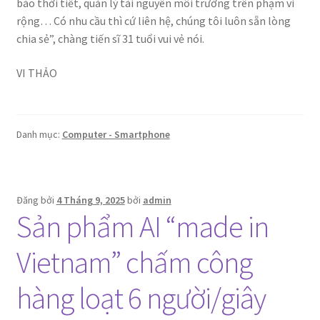
báo thời tiết, quản lý tài nguyên môi trường trên phạm vi
rộng… Có nhu cầu thì cứ liên hệ, chúng tôi luôn sẵn lòng
chia sẻ”, chàng tiến sĩ 31 tuổi vui vẻ nói.
VI THẢO
Danh mục:
Computer - Smartphone
Đăng bởi
4 Tháng 9, 2025
bởi
admin
Sản phẩm AI “made in
Vietnam” chấm công
hàng loạt 6 người/giây