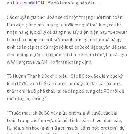
án
Einstein@HOME
để dò tìm sóng hấp dẫn…
Các chuyên gia tiên đoán sẽ có một “mạng lưới tính toán”
làm việc giống như mạng lưới điện: người sử dụng có thể
nhận năng lực xử lý dễ dàng như lấy điện hiện nay. “Beowulf
trao cho chúng ta một sức mạnh lớn, giành lại khả năng
tính toán cấp cao từ một số ít tổ chức có đặc quyền để trao
cho những người có nguồn tài chính khiêm tốn”, hai tác giả
W.W.Hargrove và F.M. Hoffman khẳng định.
TS Huỳnh Thanh Đức cho biết: “Các BC có đặc điểm cực kỳ
kinh tế đó là có thể tận dụng các máy cũ, đã qua sử dụng,
thậm chí là đồ phế thải, lại dễ dàng bổ sung các PC mới để
mở rộng hệ thống”.
“Trước mắt, chiếc BC này giúp phòng giải quyết các bài
toán trong các lĩnh vực đòi hỏi tính toán nhiều như toán,
lý, hóa, sinh học (giải mã gen người, tổng hợp protein), dự