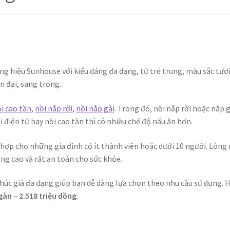
ng hiệu Sunhouse với kiểu dáng đa dạng, từ trẻ trung, màu sắc tươ
n đại, sang trọng.
i cao tần
,
nồi nắp rời
,
nồi nắp gài
. Trong đó, nồi nắp rời hoặc nắp g
điện tử hay nồi cao tần thì có nhiều chế độ nấu ăn hơn.
h hợp cho những gia đình có ít thành viên hoặc dưới 10 người. Lòng 
ng cao và rất an toàn cho sức khỏe.
úc giá đa dạng giúp bạn dễ dàng lựa chọn theo nhu cầu sử dụng. 
gàn – 2.518 triệu đồng
.