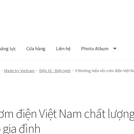
năng lực
Cửa hàng
Liên hệ
Photo Album
Made by Vietnam
Điện tử - Điện lạnh
9 thương hiệu nồi cơm điện Việt 
cơm điện Việt Nam chất lượn
 gia đình