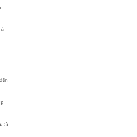
ỏ
 mà
 đến
ng
u từ