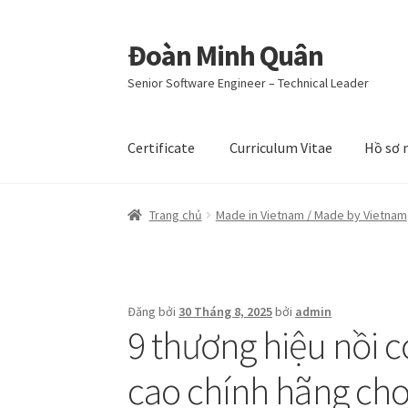
Đoàn Minh Quân
Đi
Chuyển
đến
đến
Senior Software Engineer – Technical Leader
Điều
nội
hướng
dung
Certificate
Curriculum Vitae
Hồ sơ 
Trang chủ
Made in Vietnam / Made by Vietnam
Đăng bởi
30 Tháng 8, 2025
bởi
admin
9 thương hiệu nồi 
cao chính hãng cho