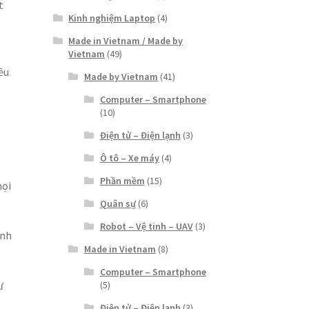
t
Kinh nghiệm Laptop
(4)
Made in Vietnam / Made by
Vietnam
(49)
ều
Made by Vietnam
(41)
Computer – Smartphone
(10)
Điện tử – Điện lạnh
(3)
Ô tô – Xe máy
(4)
Phần mềm
(15)
mọi
Quân sự
(6)
Robot – Vệ tinh – UAV
(3)
inh
Made in Vietnam
(8)
Computer – Smartphone
(5)
ư
Điện tử – Điện lạnh
(3)