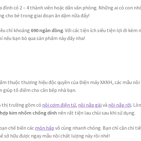
 đình có 2 – 4 thành viên hoặc dân văn phòng. Những ai có con nh
ng cho bé trong giai đoạn ăn dặm nữa đấy!
tiêu chỉ khoảng
690 ngàn đồng
. Với các tiện ích siêu tiện lợi đi kèm
phí nếu bạn bỏ qua sản phẩm này đấy nha!
ẩm thuộc thương hiệu độc quyền của Điện máy XANH, các mẫu nồi
ản giúp tô điểm cho căn bếp nhà bạn.
n thị trường gồm có
nồi cơm điện tử
,
nồi nắp gài
và
nồi nắp rời
. Lò
hợp kim nhôm chống dính
nên rất tiện lau chùi sau khi sử dụng.
bạn chế biến các
món hấp
vô cùng nhanh chóng. Bạn chỉ cần chi tiê
hể sở hữu được ngay mẫu nồi chất lượng này rồi nhé!