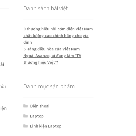
Danh sách bài viết
9 thương hiệu nồi cơm điện Việt Nam
chất lượng cao chính hãng cho gia
i
đình
6 Hãng điều hòa của Việt Nam
Ngoài Asanzo, ai đang làm ‘TV
thương hiệu Việt’?
ài
Danh mục sản phẩm
nồi
Điện thoại
Hiện
Laptop
Linh kiện Laptop