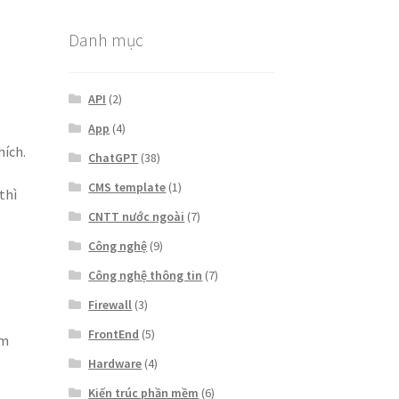
Danh mục
API
(2)
App
(4)
hích.
ChatGPT
(38)
CMS template
(1)
thì
CNTT nước ngoài
(7)
Công nghệ
(9)
Công nghệ thông tin
(7)
Firewall
(3)
FrontEnd
(5)
ơm
Hardware
(4)
Kiến trúc phần mềm
(6)