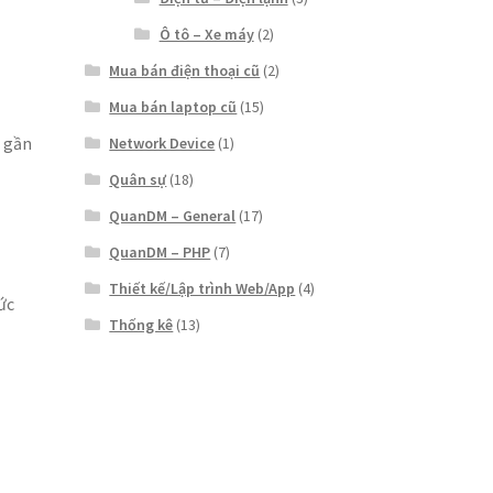
Ô tô – Xe máy
(2)
Mua bán điện thoại cũ
(2)
Mua bán laptop cũ
(15)
 gần
Network Device
(1)
Quân sự
(18)
QuanDM – General
(17)
QuanDM – PHP
(7)
Thiết kế/Lập trình Web/App
(4)
ức
Thống kê
(13)