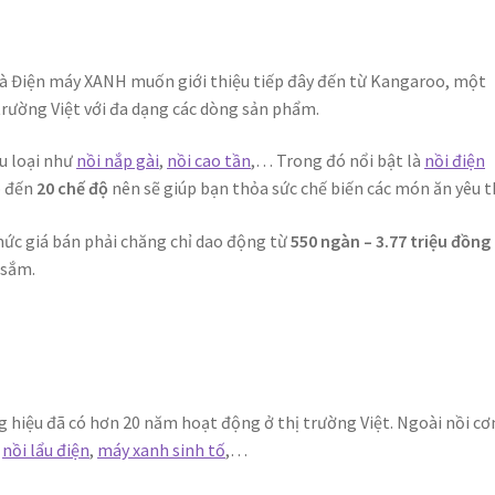
à Điện máy XANH muốn giới thiệu tiếp đây đến từ Kangaroo, một
trường Việt với đa dạng các dòng sản phẩm.
u loại như
nồi nắp gài
,
nồi cao tần
,… Trong đó nổi bật là
nồi điện
p đến
20 chế độ
nên sẽ giúp bạn thỏa sức chế biến các món ăn yêu t
mức giá bán phải chăng chỉ dao động từ
550 ngàn – 3.77 triệu đồng
 sắm.
g hiệu đã có hơn 20 năm hoạt động ở thị trường Việt. Ngoài nồi c
:
nồi lẩu điện
,
máy xanh sinh tố
,…