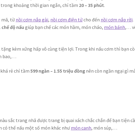
 trong khoảng thời gian ngắn, chỉ tầm
20 – 35 phút
.
 mã, từ
nồi cơm nắp gài
,
nồi cơm điện tử
cho đến
nồi cơm nắp rời
.
1 chế độ nấu
giúp bạn chế các món hầm, món cháo,
món bánh
,… v
tặng kèm xửng hấp vô cùng tiện lợi. Trong khi nấu cơm thì bạn cò
nh bao,…
 khá rẻ chỉ tầm
599 ngàn – 1.55 triệu đồng
nên còn ngần ngại gì m
màu sắc trang nhã được trang bị quai xách chắc chắn để bạn tiện 
òn có thể nấu một số món khác như
món canh
, món súp,…