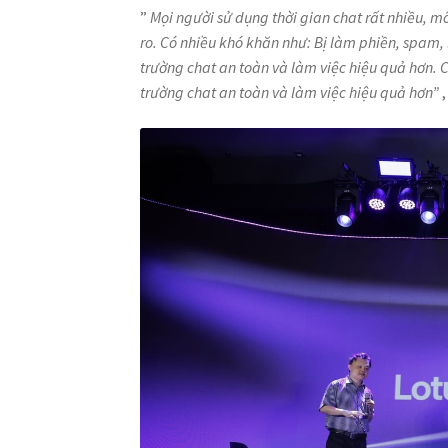
”
Mọi người sử dụng thời gian chat rất nhiều, môi
ro. Có nhiều khó khăn như: Bị làm phiền, spam, 
trường chat an toàn và làm việc hiệu quả hơn. 
trường chat an toàn và làm việc hiệu quả hơn”