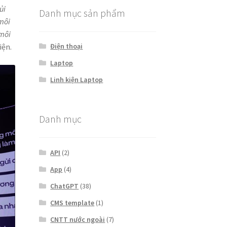
ủi
Danh mục sản phẩm
 môi
 môi
iện.
Điện thoại
Laptop
Linh kiện Laptop
Danh mục
API
(2)
App
(4)
ChatGPT
(38)
CMS template
(1)
CNTT nước ngoài
(7)