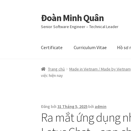
Đoàn Minh Quân
Đi
Chuyển
đến
đến
Senior Software Engineer – Technical Leader
Điều
nội
hướng
dung
Certificate
Curriculum Vitae
Hồ sơ 
Trang chủ
Made in Vietnam / Made by Vietnam
việc hiện nay
Đăng bởi
31 Tháng 5, 2025
bởi
admin
Ra mắt ứng dụng nh