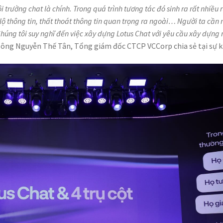
 trường chat là chính. Trong quá trình tương tác đó sinh ra rất nhiều r
lộ thông tin, thất thoát thông tin quan trọng ra ngoài… Người ta cần
Chúng tôi suy nghĩ đến việc xây dựng Lotus Chat với yêu cầu xây dựng
, ông Nguyễn Thế Tân, Tổng giám đốc CTCP VCCorp chia sẻ tại sự k