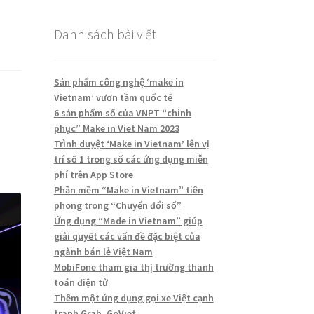
Danh sách bài viết
Sản phẩm công nghệ ‘make in
Vietnam’ vươn tầm quốc tế
6 sản phẩm số của VNPT “chinh
phục” Make in Viet Nam 2023
Trình duyệt ‘Make in Vietnam’ lên vị
trí số 1 trong số các ứng dụng miễn
phí trên App Store
Phần mềm “Make in Vietnam” tiên
phong trong “Chuyển đổi số”
Ứng dụng “Made in Vietnam” giúp
giải quyết các vấn đề đặc biệt của
ngành bán lẻ Việt Nam
MobiFone tham gia thị trường thanh
toán điện tử
Thêm một ứng dụng gọi xe Việt cạnh
tranh Grab, GoViet