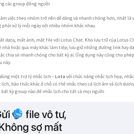
rong các group đông người.
, làm việc theo nhóm trở nên dễ dàng và nhanh chóng hơn, nhất là 
 phải xử lý mỗi ngày với nhiều nhóm khác nhau.
ất data, mất ảnh, mất file với Lotus Chat. Kho lưu trữ của Lotus C
về nhà hoặc qua máy khác làm tiếp; lưu giữ những đường link hay d
oặc chia sẻ nhanh chóng cho bất kỳ ai. Ứng dụng này cũng cho phé
u này.
dùng một trợ lý nhắc lịch
–
Lota
với chức năng nhắc lịch họp, nhắ
lịch, báo thức khác ở chỗ có thể nhắc theo cả lịch âm và lịch dươn
 bất kỳ group nào để nhắc lịch cho tất cả mọi người.