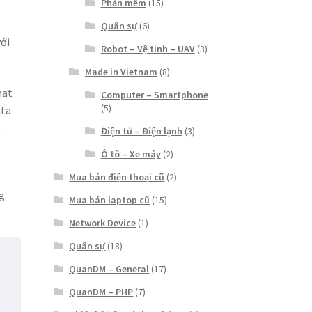
Phần mềm
(15)
Quân sự
(6)
với
Robot – Vệ tinh – UAV
(3)
Made in Vietnam
(8)
hat
Computer – Smartphone
(5)
ata
p
Điện tử – Điện lạnh
(3)
Ô tô – Xe máy
(2)
Mua bán điện thoại cũ
(2)
c
g.
Mua bán laptop cũ
(15)
Network Device
(1)
Quân sự
(18)
QuanDM – General
(17)
QuanDM – PHP
(7)