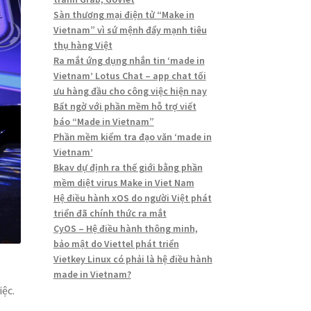
Sàn thương mại điện tử “Make in
Vietnam” vì sứ mệnh đẩy mạnh tiêu
thụ hàng Việt
Ra mắt ứng dụng nhắn tin ‘made in
Vietnam’ Lotus Chat – app chat tối
ưu hàng đầu cho công việc hiện nay
Bất ngờ với phần mềm hỗ trợ viết
báo “Made in Vietnam”
Phần mềm kiểm tra đạo văn ‘made in
Vietnam’
Bkav dự định ra thế giới bằng phần
mềm diệt virus Make in Viet Nam
Hệ điều hành xOS do người Việt phát
triển đã chính thức ra mắt
CyOS – Hệ điều hành thông minh,
bảo mật do Viettel phát triển
Vietkey Linux có phải là hệ điều hành
made in Vietnam?
iệc.