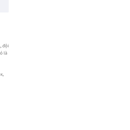
, đội
ó là
x,