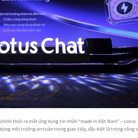
 chính thức ra mắt ứng dụng tin nhắn “made in Việt Nam” – Lotus
ựng môi trường an toàn trong giao tiếp, đặc biệt là trong công v