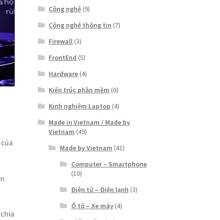
Công nghệ
(9)
Công nghệ thông tin
(7)
Firewall
(3)
FrontEnd
(5)
Hardware
(4)
Kiến trúc phần mềm
(6)
Kinh nghiệm Laptop
(4)
Made in Vietnam / Made by
Vietnam
(49)
 của
Made by Vietnam
(41)
Computer – Smartphone
(10)
ẫn
Điện tử – Điện lạnh
(3)
Ô tô – Xe máy
(4)
 chia