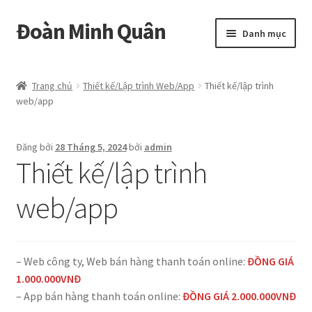
Đoàn Minh Quân
Đi
Chuyển
Danh mục
đến
đến
Điều
nội
Certificate
hướng
dung
Trang chủ
Thiết kế/Lập trình Web/App
Thiết kế/lập trình
web/app
Curriculum Vitae
Cửa hàng
Đăng bởi
28 Tháng 5, 2024
bởi
admin
Thiết kế/lập trình
Hồ sơ năng lực
web/app
Liên hệ
Mở
Album
– Web công ty, Web bán hàng thanh toán online:
ĐỒNG GIÁ
rộng
1.000.000VNĐ
menu
– App bán hàng thanh toán online:
ĐỒNG GIÁ 2.000.000VNĐ
con