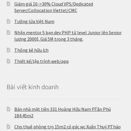
Giảm giá 10->30% Cloud VPS/Dedicated
Server/Collocation Viettel/CMC
Tường lửa Việt Nam
Nhận mentor 5 bạn dev PHP từ level Junior lên Senior
lương 2000$. Giá 5M trong 3 tháng.
Thống kê hữu ích
Thiết kế/lập trình web/app
Bài viết kinh doanh
Bán nhà mặt tiền 331 Hoàng Hữu Nam P.Tân Phú
184.45m2
Cho thuê phòng trọ 15m2 có gác wc Xuân Thuỷ P.Thảo