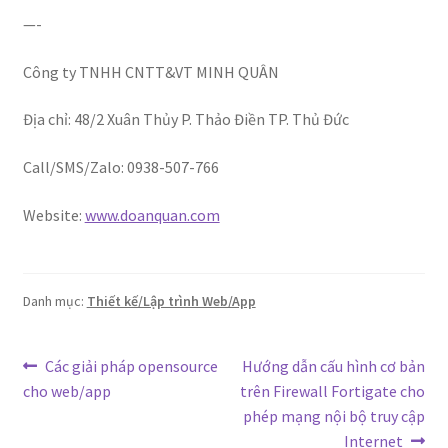
—-
Công ty TNHH CNTT&VT MINH QUÂN
Địa chỉ: 48/2 Xuân Thủy P. Thảo Điền TP. Thủ Đức
Call/SMS/Zalo: 0938-507-766
Website:
www.doanquan.com
Danh mục:
Thiết kế/Lập trình Web/App
Điều
Bài
Bài
Các giải pháp opensource
Hướng dẫn cấu hình cơ bản
trước:
tiếp
cho web/app
trên Firewall Fortigate cho
hướng
theo:
phép mạng nội bộ truy cập
bài
Internet