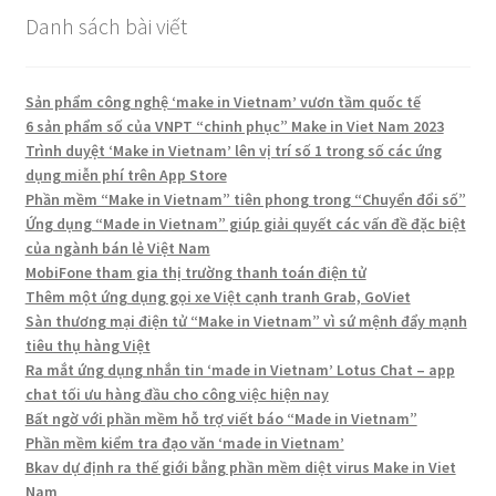
Danh sách bài viết
Sản phẩm công nghệ ‘make in Vietnam’ vươn tầm quốc tế
6 sản phẩm số của VNPT “chinh phục” Make in Viet Nam 2023
Trình duyệt ‘Make in Vietnam’ lên vị trí số 1 trong số các ứng
dụng miễn phí trên App Store
Phần mềm “Make in Vietnam” tiên phong trong “Chuyển đổi số”
Ứng dụng “Made in Vietnam” giúp giải quyết các vấn đề đặc biệt
của ngành bán lẻ Việt Nam
MobiFone tham gia thị trường thanh toán điện tử
Thêm một ứng dụng gọi xe Việt cạnh tranh Grab, GoViet
Sàn thương mại điện tử “Make in Vietnam” vì sứ mệnh đẩy mạnh
tiêu thụ hàng Việt
Ra mắt ứng dụng nhắn tin ‘made in Vietnam’ Lotus Chat – app
chat tối ưu hàng đầu cho công việc hiện nay
Bất ngờ với phần mềm hỗ trợ viết báo “Made in Vietnam”
Phần mềm kiểm tra đạo văn ‘made in Vietnam’
Bkav dự định ra thế giới bằng phần mềm diệt virus Make in Viet
Nam