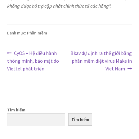
không được hỗ trợ cập nhật chính thức từ các hãng”.
Danh mục:
Phần mềm
Điều
Bài
Bài
CyOS – Hệ điều hành
Bkav dự định ra thế giới bằng
trước:
tiếp
thông minh, bảo mật do
phần mềm diệt virus Make in
hướng
theo:
Viettel phát triển
Viet Nam
bài
viết
Tìm kiếm
Tìm kiếm