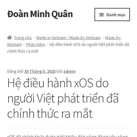
Đoàn Minh Quân
Đi
Chuyển
Danh mục
đến
đến
Điều
nội
Certificate
hướng
dung
Trang chủ
Made in Vietnam / Made by Vietnam
Made by
Vietnam
Phần mềm
Hệ điều hành xOS do người Việt phát triển đã
Curriculum Vitae
chính thức ra mắt
Cửa hàng
Đăng bởi
30 Tháng 5, 2025
bởi
admin
Hệ điều hành xOS do
Hồ sơ năng lực
người Việt phát triển đã
Liên hệ
chính thức ra mắt
Mở
Album
rộng
menu
con
xOS đã chính thức được giới thiệu đến cộng đồng yêu công