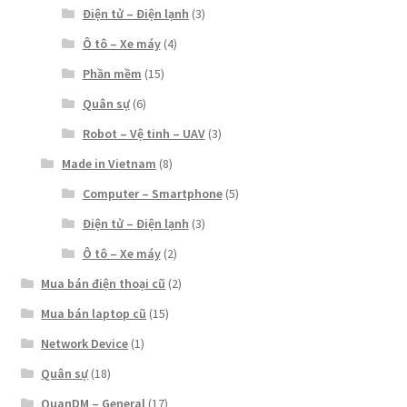
Điện tử – Điện lạnh
(3)
Ô tô – Xe máy
(4)
Phần mềm
(15)
Quân sự
(6)
Robot – Vệ tinh – UAV
(3)
Made in Vietnam
(8)
Computer – Smartphone
(5)
Điện tử – Điện lạnh
(3)
Ô tô – Xe máy
(2)
Mua bán điện thoại cũ
(2)
Mua bán laptop cũ
(15)
Network Device
(1)
Quân sự
(18)
QuanDM – General
(17)