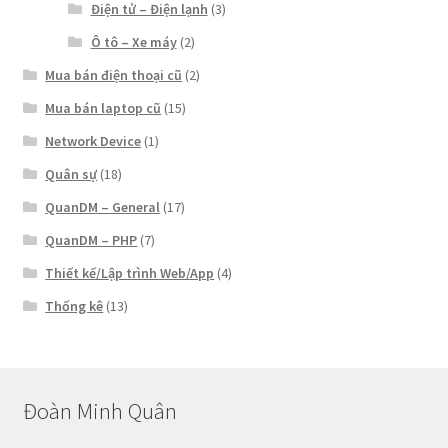
Điện tử – Điện lạnh
(3)
Ô tô – Xe máy
(2)
Mua bán điện thoại cũ
(2)
Mua bán laptop cũ
(15)
Network Device
(1)
Quân sự
(18)
QuanDM – General
(17)
QuanDM – PHP
(7)
Thiết kế/Lập trình Web/App
(4)
Thống kê
(13)
Đoàn Minh Quân