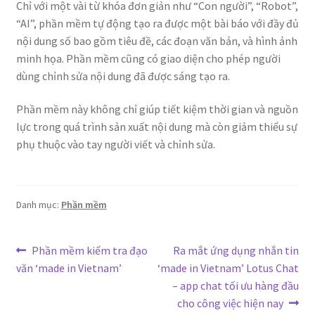
Chỉ với một vài từ khóa đơn giản như “Con người”, “Robot”,
“AI”, phần mềm tự động tạo ra được một bài báo với đầy đủ
nội dung số bao gồm tiêu đề, các đoạn văn bản, và hình ảnh
minh họa. Phần mềm cũng có giao diện cho phép người
dùng chỉnh sửa nội dung đã được sáng tạo ra.
Phần mềm này không chỉ giúp tiết kiệm thời gian và nguồn
lực trong quá trình sản xuất nội dung mà còn giảm thiểu sự
phụ thuộc vào tay người viết và chỉnh sửa.
Danh mục:
Phần mềm
Điều
Bài
Bài
Phần mềm kiểm tra đạo
Ra mắt ứng dụng nhắn tin
trước:
tiếp
văn ‘made in Vietnam’
‘made in Vietnam’ Lotus Chat
hướng
theo:
– app chat tối ưu hàng đầu
bài
cho công việc hiện nay