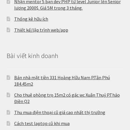
Nhận mentor 5 bạn dev PHP từ level Junior lên Senior
lương 2000$. Giá 5M trong 3 tháng.
Thống kê hữu ích
Thiết kế/lập trình web/app
Bài viết kinh doanh
Bán nhà mặt tiền 331 Hoàng Hữu Nam P.Tân Phú
184.45m2
Cho thuê phòng trọ 15m2 có gác wc Xuân Thuỷ P.Thảo
Điền Q2
Thu mua điện thoại cũ giá cao nhất thị trường
Cách test laptop cũ khi mua