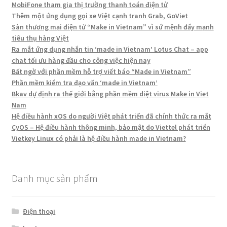
MobiFone tham gia thị trường thanh toán điện tử
Thêm một ứng dụng gọi xe Việt cạnh tranh Grab, GoViet
Sàn thương mại điện tử “Make in Vietnam” vì sứ mệnh đẩy mạnh
tiêu thụ hàng Việt
Ra mắt ứng dụng nhắn tin ‘made in Vietnam’ Lotus Chat – app
chat tối ưu hàng đầu cho công việc hiện nay
Bất ngờ với phần mềm hỗ trợ viết báo “Made in Vietnam”
Phần mềm kiểm tra đạo văn ‘made in Vietnam’
Bkav dự định ra thế giới bằng phần mềm diệt virus Make in Viet
Nam
Hệ điều hành xOS do người Việt phát triển đã chính thức ra mắt
CyOS – Hệ điều hành thông minh, bảo mật do Viettel phát triển
Vietkey Linux có phải là hệ điều hành made in Vietnam?
Danh mục sản phẩm
Điện thoại