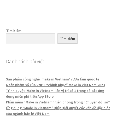
viết
Tìm kiếm
Tìm kiếm
Danh sách bài viết
Sản phẩm công nghệ ‘make in Vietnam’ vươn tầm quốc tế
6 sản phẩm số của VNPT “chinh phục” Make in Viet Nam 2023
Trình duyệt ‘Make in Vietnam’ lên vị trí số 1 trong số các ứng
dụng miễn phí trên App Store
Phần mềm “Make in Vietnam” tiên phong trong “Chuyển đổi số”
Ứng dụng “Made in Vietnam” giúp giải quyết các vấn đề đặc biệt
của ngành bán lẻ Việt Nam