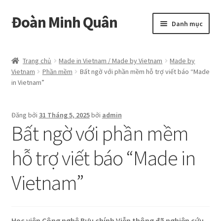
Đoàn Minh Quân
Đi
Chuyển
Danh mục
đến
đến
Điều
nội
Certificate
hướng
dung
Trang chủ
Made in Vietnam / Made by Vietnam
Made by
Vietnam
Phần mềm
Bất ngờ với phần mềm hỗ trợ viết báo “Made
Curriculum Vitae
in Vietnam”
Cửa hàng
Đăng bởi
31 Tháng 5, 2025
bởi
admin
Bất ngờ với phần mềm
Hồ sơ năng lực
hỗ trợ viết báo “Made in
Liên hệ
Vietnam”
Mở
Album
rộng
menu
con
Học viện Công nghệ Bưu chính Viễn thông đã nghiên cứu