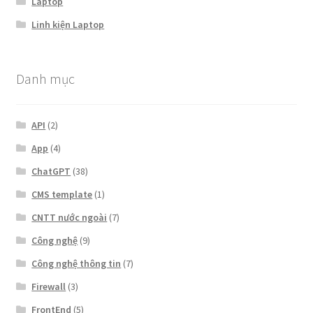
Laptop
Linh kiện Laptop
Danh mục
API
(2)
App
(4)
ChatGPT
(38)
CMS template
(1)
CNTT nước ngoài
(7)
Công nghệ
(9)
Công nghệ thông tin
(7)
Firewall
(3)
FrontEnd
(5)