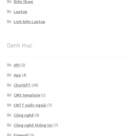
Điện thoại
Laptop
Linh kiện Laptop
Danh mục
API
(2)
App
(4)
ChatGPT
(38)
CMS template
(1)
CNTT nước ngoài
(7)
Công nghệ
(9)
Công nghệ thông tin
(7)
Firewall
(3)