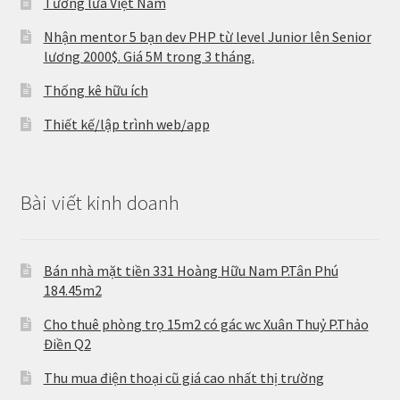
Tường lửa Việt Nam
Nhận mentor 5 bạn dev PHP từ level Junior lên Senior
lương 2000$. Giá 5M trong 3 tháng.
Thống kê hữu ích
Thiết kế/lập trình web/app
Bài viết kinh doanh
Bán nhà mặt tiền 331 Hoàng Hữu Nam P.Tân Phú
184.45m2
Cho thuê phòng trọ 15m2 có gác wc Xuân Thuỷ P.Thảo
Điền Q2
Thu mua điện thoại cũ giá cao nhất thị trường