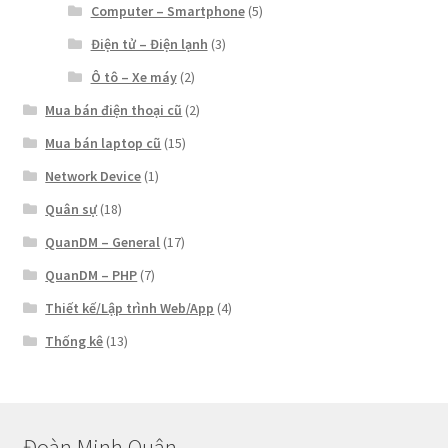
Computer – Smartphone
(5)
Điện tử – Điện lạnh
(3)
Ô tô – Xe máy
(2)
Mua bán điện thoại cũ
(2)
Mua bán laptop cũ
(15)
Network Device
(1)
Quân sự
(18)
QuanDM – General
(17)
QuanDM – PHP
(7)
Thiết kế/Lập trình Web/App
(4)
Thống kê
(13)
Đoàn Minh Quân