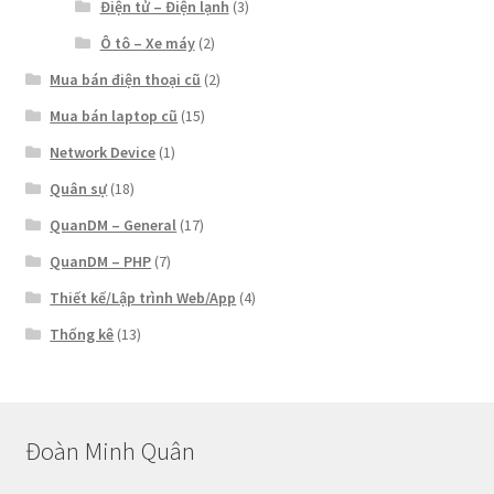
Điện tử – Điện lạnh
(3)
Ô tô – Xe máy
(2)
Mua bán điện thoại cũ
(2)
Mua bán laptop cũ
(15)
Network Device
(1)
Quân sự
(18)
QuanDM – General
(17)
QuanDM – PHP
(7)
Thiết kế/Lập trình Web/App
(4)
Thống kê
(13)
Đoàn Minh Quân