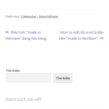
Danh mục:
Computer - Smartphone
Điều
Bài
Bài
Máy tính “made in
Intel ra mắt bộ vi xử lý đầu
trước:
tiếp
Vietnam” đang hút hàng
tiên “made in VietNam”
hướng
theo:
bài
viết
Tìm kiếm
Tìm kiếm
Danh sách bài viết