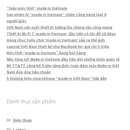
“Siêu máy tính” made in Vietnam
Sản phẩm AI “made in Vietnam” chấm công hàng loạt 6
người/giây
Việt Nam sản xuất thiết bị tường lửa chống tấn công mạng
Thiết bị Wi-Fi 7 ‘made in Vietnam’ đầu tiên có tốc độ 10 Gbps
Hàng chục triệu chip ‘made in Vietnam’ sắp ra thế giới
Laptop Việt Nam thiết kế như MacBook Air, giá chỉ 5 triệu
Máy tính “made in Vietnam” đang hút hàng
Nền tảng IoT Make in Vietnam đầu tiên đạt chứng nhận quốc tế
Bộ TT&TT công bố 5 nền tảng điện toán đám mây Make in Việt
Nam đáp ứng tiêu chuẩn
5 thương hiệu smartphone “made in Việt Nam” hấp dẫn
Danh mục sản phẩm
Điện thoại
Laptop