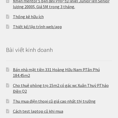
Nhận mentor 5 bạn dev PHP từ level Junior lên Senior
lương 2000$. Giá 5M trong 3 tháng.
Thống kê hữu ích
Thiết kế/lập trình web/app
Bài viết kinh doanh
Bán nhà mặt tiền 331 Hoàng Hữu Nam P.Tân Phú
184.45m2
Cho thuê phòng trọ 15m2 có gác wc Xuân Thuỷ P.Thảo
Điền Q2
Thu mua điện thoại cũ giá cao nhất thị trường
Cách test laptop cũ khi mua