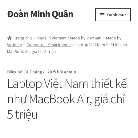
Đoàn Minh Quân
Đi
Chuyển
Danh mục
đến
đến
Điều
nội
Certificate
hướng
dung
Trang chủ
Made in Vietnam / Made by Vietnam
Made by
Vietnam
Computer - Smartphone
Laptop Việt Nam thiết kế như
Curriculum Vitae
MacBook Air, giá chỉ 5 triệu
Cửa hàng
Đăng bởi
31 Tháng 8, 2025
bởi
admin
Laptop Việt Nam thiết kế
Hồ sơ năng lực
như MacBook Air, giá chỉ
Liên hệ
5 triệu
Mở
Album
rộng
menu
con