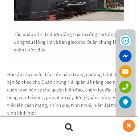
Tàu pháo số 2 đã được đóng thành công tại Công ty
đóng tàu Hồng Hà và bàn giao cho Quân chủng Hải
quân trước đây.
Hai lớp tàu chiến đấu trên nằm trong chương trình trang
bị tiếp theo cho Quân chủng Hải quân để nâng cao năng lực
quản lý và bảo vệ chủ quyền biển đảo, thềm lục địa thiêng
liêng của Tổ quốc; góp phần xây dựng Quân chủng Hải quân
tiến lên cách mạng, chính quy, tinh nhuệ, hiện đại trong
tình hình mới.
Tàu pháo TT400TP và Tàu 12418 được mua thiết kế và
Tìm
Tìm
chuyển giao công nghệ triển khai đóng thành công tại