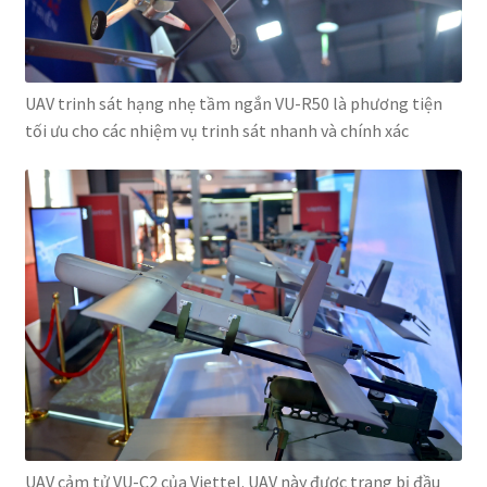
UAV trinh sát hạng nhẹ tầm ngắn VU-R50 là phương tiện
tối ưu cho các nhiệm vụ trinh sát nhanh và chính xác
UAV cảm tử VU-C2 của Viettel. UAV này được trang bị đầu