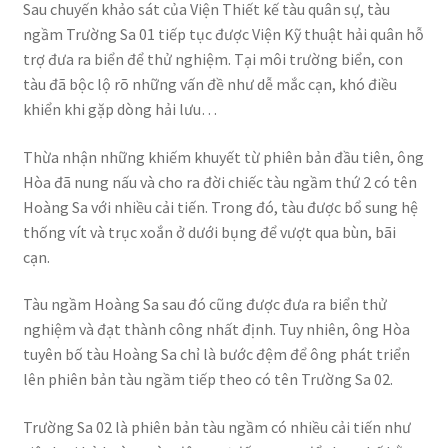
Sau chuyến khảo sát của Viện Thiết kế tàu quân sự, tàu
ngầm Trường Sa 01 tiếp tục được Viện Kỹ thuật hải quân hỗ
trợ đưa ra biển để thử nghiệm. Tại môi trường biển, con
tàu đã bộc lộ rõ những vấn đề như dễ mắc cạn, khó điều
khiển khi gặp dòng hải lưu…
Thừa nhận những khiếm khuyết từ phiên bản đầu tiên, ông
Hòa đã nung nấu và cho ra đời chiếc tàu ngầm thứ 2 có tên
Hoàng Sa với nhiều cải tiến. Trong đó, tàu được bổ sung hệ
thống vít và trục xoắn ở dưới bụng để vượt qua bùn, bãi
cạn.
Tàu ngầm Hoàng Sa sau đó cũng được đưa ra biển thử
nghiệm và đạt thành công nhất định. Tuy nhiên, ông Hòa
tuyên bố tàu Hoàng Sa chỉ là bước đệm để ông phát triển
lên phiên bản tàu ngầm tiếp theo có tên Trường Sa 02.
Trường Sa 02 là phiên bản tàu ngầm có nhiều cải tiến như