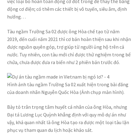
việc loại bỏ hoàn toàn động cơ đốt trong để thay thế bằng
động cơ điện; có thêm các thiết bị vô tuyến, siêu âm, định
hướng…
Tàu ngầm Trường Sa 02 được ông Hòa chế tạo từ năm
2019, đến cuối năm 2021 thì cơ bản hoàn thiện sau khi nhận
được nguồn quyên góp, trợ giúp từ người ủng hộ trên cả
nước. Tuy nhiên, con tàu mới chỉ được thử nghiệm trong bể
chứa, chưa được đưa ra biển như 2 phiên bản trước đó.
Hình ảnh tàu ngầm Trường Sa 02 xuất hiện trong bài đăng
của doanh nhân Nguyễn Quốc Hòa (Ảnh chụp màn hình).
Bày tỏ trân trọng tâm huyết cá nhân của ông Hòa, nhưng
Đại tá Lương Lục Quỳnh khẳng định với quy mô dự án như
vậy, khả quan nhất là ông Hòa tạo ra được một loại tàu lặn
phục vụ tham quan du lịch hoặc khảo sát.