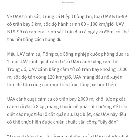
Về UAV trinh sát, trung tá Hiệp thông tin, loại UAV BTS-99
có trần bay 3 km, tốc độ hành trình 80 – 108 km/giờ. UAV
BTS-99 có camera trinh sát trận địa cả ngày và đêm, có thể
thu hồi bằng cách bung dù.
Mẫu UAV cảm tử, Tổng cục Công nghiệp quốc phòng đưa ra
2 loại UAV cánh quạt cảm tử và UAV cánh bằng cảm tử.
Trong đó, UAV cánh bằng cảm tử có trần bay khoảng 1.000
m, tốc độ tấn công 120 km/giờ, UAV mang đầu nổ xuyên
lõm để tấn công các mục tiêu là xe tăng, xe bọc thép.
UAV cánh quạt cảm tử có trần bay 2.000 m, khối lượng cất
cánh tối đa là 8 kg, mang thuốc nổ phá sát thương để tiêu
diệt các mục tiêu lô cốt quân sự. Đặc biệt, các UAV này đều
có thể thực hiện được chiến thuật tấn công “bầy đàn”.
“Trong tương lai, tôi kỳ vọng những mẫu UAV sẽ được phát