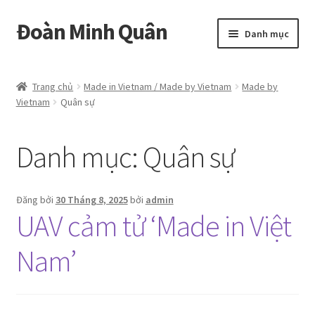
Đoàn Minh Quân
Đi
Chuyển
Danh mục
đến
đến
Điều
nội
Certificate
hướng
dung
Trang chủ
Made in Vietnam / Made by Vietnam
Made by
Vietnam
Quân sự
Curriculum Vitae
Cửa hàng
Danh mục:
Quân sự
Hồ sơ năng lực
Đăng bởi
30 Tháng 8, 2025
bởi
admin
UAV cảm tử ‘Made in Việt
Liên hệ
Nam’
Mở
Album
rộng
menu
con