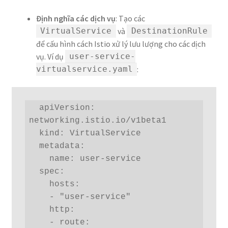
Định nghĩa các dịch vụ
: Tạo các
và
VirtualService
DestinationRule
để cấu hình cách Istio xử lý lưu lượng cho các dịch
vụ. Ví dụ
user-service-
:
virtualservice.yaml
  apiVersion: 
networking.istio.io/v1beta1

  kind: VirtualService

  metadata:

    name: user-service

  spec:

    hosts:

    - "user-service"

    http:

    - route:
