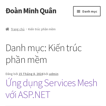
Đoàn Minh Quân
Đi
Chuyển
Danh mục
đến
đến
Điều
nội
Certificate
hướng
dung
Trang chủ
Kiến trúc phần mềm
Curriculum Vitae
Danh mục:
Kiến trúc
Cửa hàng
phần mềm
Hồ sơ năng lực
Liên hệ
Đăng bởi
15 Tháng 8, 2024
bởi
admin
Ứng dụng Services Mesh
Mở
Album
rộng
với ASP.NET
menu
con