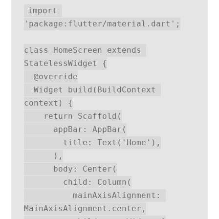
import 
'package:flutter/material.dart';
class HomeScreen extends 
StatelessWidget {
  @override
  Widget build(BuildContext 
context) {
    return Scaffold(
      appBar: AppBar(
        title: Text('Home'),
      ),
      body: Center(
        child: Column(
          mainAxisAlignment: 
MainAxisAlignment.center,