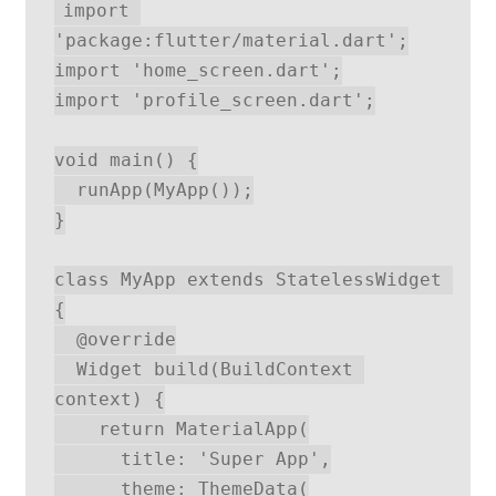
import 
'package:flutter/material.dart';
import 'home_screen.dart';
import 'profile_screen.dart';
void main() {
  runApp(MyApp());
}
class MyApp extends StatelessWidget 
{
  @override
  Widget build(BuildContext 
context) {
    return MaterialApp(
      title: 'Super App',
      theme: ThemeData(