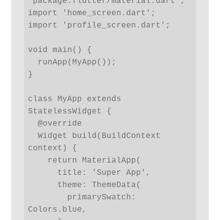
'package:flutter/material.dart';

import 'home_screen.dart';

import 'profile_screen.dart';

void main() {

  runApp(MyApp());

}

class MyApp extends 
StatelessWidget {

  @override

  Widget build(BuildContext 
context) {

    return MaterialApp(

      title: 'Super App',

      theme: ThemeData(

        primarySwatch: 
Colors.blue,
