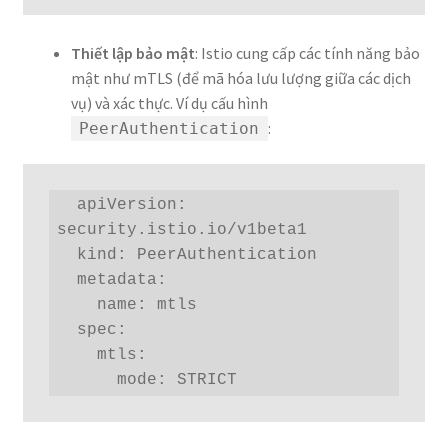
Thiết lập bảo mật
: Istio cung cấp các tính năng bảo
mật như mTLS (để mã hóa lưu lượng giữa các dịch
vụ) và xác thực. Ví dụ cấu hình
:
PeerAuthentication
  apiVersion: 
security.istio.io/v1beta1

  kind: PeerAuthentication

  metadata:

    name: mtls

  spec:

    mtls:

      mode: STRICT