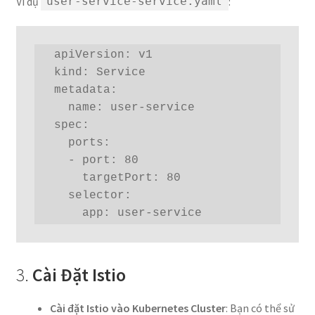
Ví dụ
:
user-service-service.yaml
  apiVersion: v1

  kind: Service

  metadata:

    name: user-service

  spec:

    ports:

    - port: 80

      targetPort: 80

    selector:

      app: user-service
3.
Cài Đặt Istio
Cài đặt Istio vào Kubernetes Cluster
: Bạn có thể sử