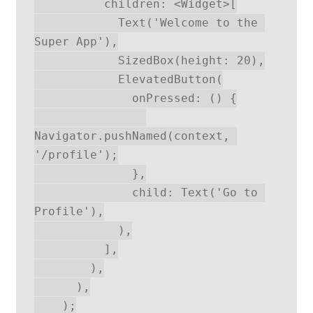
          children: <Widget>[
            Text('Welcome to the 
Super App'),
            SizedBox(height: 20),
            ElevatedButton(
              onPressed: () {
Navigator.pushNamed(context, 
'/profile');
              },
              child: Text('Go to 
Profile'),
            ),
          ],
        ),
      ),
    );