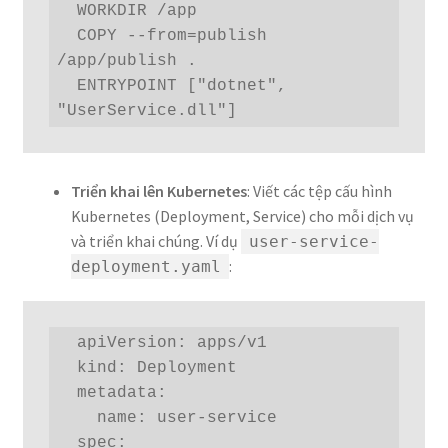
  WORKDIR /app

  COPY --from=publish 
/app/publish .

  ENTRYPOINT ["dotnet", 
"UserService.dll"]
Triển khai lên Kubernetes
: Viết các tệp cấu hình
Kubernetes (Deployment, Service) cho mỗi dịch vụ
và triển khai chúng. Ví dụ
user-service-
:
deployment.yaml
  apiVersion: apps/v1

  kind: Deployment

  metadata:

    name: user-service

  spec:
