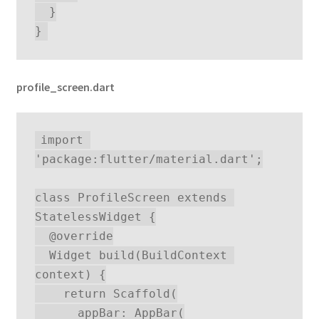
  }
}
profile_screen.dart
import 
'package:flutter/material.dart';
class ProfileScreen extends 
StatelessWidget {
  @override
  Widget build(BuildContext 
context) {
    return Scaffold(
      appBar: AppBar(