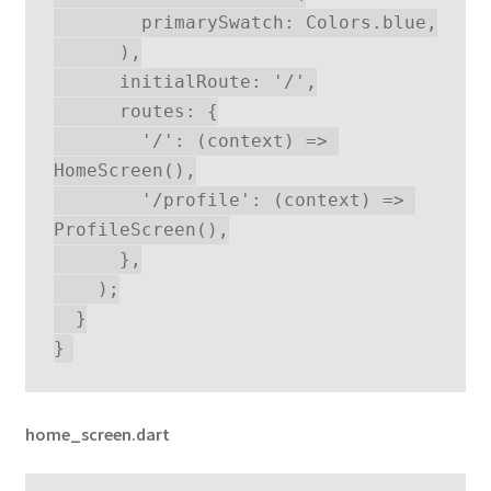
        primarySwatch: Colors.blue,
      ),
      initialRoute: '/',
      routes: {
        '/': (context) => 
HomeScreen(),
        '/profile': (context) => 
ProfileScreen(),
      },
    );
  }
}
home_screen.dart