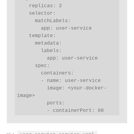
    replicas: 2

    selector:

      matchLabels:

        app: user-service

    template:

      metadata:

        labels:

          app: user-service

      spec:

        containers:

        - name: user-service

          image: <your-docker-
image>

          ports:

          - containerPort: 80