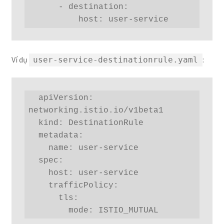
      - destination:

          host: user-service
Ví dụ
:
user-service-destinationrule.yaml
  apiVersion: 
networking.istio.io/v1beta1

  kind: DestinationRule

  metadata:

    name: user-service

  spec:

    host: user-service

    trafficPolicy:

      tls:

        mode: ISTIO_MUTUAL