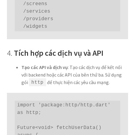
  /screens

  /services

  /providers

  /widgets
4.
Tích hợp các dịch vụ và API
Tạo các API và dịch vụ
: Tạo các dịch vụ để kết nối
với backend hoặc các API của bên thứ ba. Sử dụng
gói
để thực hiện các yêu cầu mạng.
http
import 'package:http/http.dart' 
as http;

Future<void> fetchUserData() 