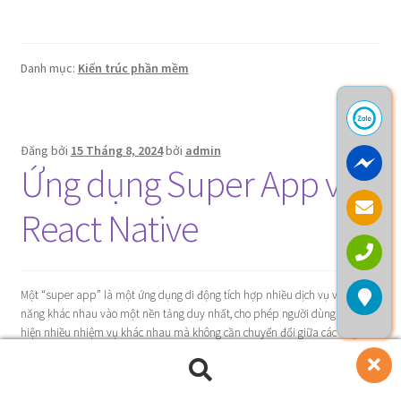
Danh mục:
Kiến trúc phần mềm
Đăng bởi
15 Tháng 8, 2024
bởi
admin
Ứng dụng Super App với
React Native
Một “super app” là một ứng dụng di động tích hợp nhiều dịch vụ và chức
năng khác nhau vào một nền tảng duy nhất, cho phép người dùng thực
hiện nhiều nhiệm vụ khác nhau mà không cần chuyển đổi giữa các ứng
dụng khác nhau. Ví dụ nổi bật bao gồm WeChat, Alipay, và Grab, các ứng
dụng này cung cấp từ nhắn tin, thanh toán, đến dịch vụ giao hàng và nhiều
Tìm
Tìm
tính năng khác.