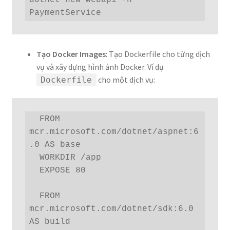
dotnet new webapi -n 
PaymentService
Tạo Docker Images
: Tạo Dockerfile cho từng dịch
vụ và xây dựng hình ảnh Docker. Ví dụ
cho một dịch vụ:
Dockerfile
  FROM 
mcr.microsoft.com/dotnet/aspnet:6
.0 AS base

  WORKDIR /app

  EXPOSE 80

  FROM 
mcr.microsoft.com/dotnet/sdk:6.0 
AS build
