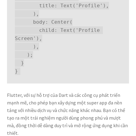
        title: Text('Profile'),
      ),
      body: Center(
        child: Text('Profile 
Screen'),
      ),
    );
  }
}
Flutter, với sự hỗ trợ của Dart và các công cụ phát triển
mạnh mẽ, cho phép bạn xây dựng một super app đa nền
tảng với nhiều dịch vụ và chức năng khác nhau. Bạn có thể
tạo ra một trải nghiệm người dùng phong phú và mượt
mà, đồng thời dễ dàng duy trì và mở rộng ứng dụng khi cần
thiết.