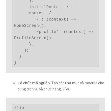
      ),

      initialRoute: '/',

      routes: {

        '/': (context) => 
HomeScreen(),

        '/profile': (context) => 
ProfileScreen(),

      },

    );

  }

}
Tổ chức mã nguồn
: Tạo các thư mục và module cho
từng dịch vụ và chức năng. Ví dụ:
/lib
