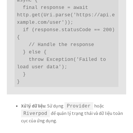
async {

  final response = await 
http.get(Uri.parse('https://api.e
xample.com/user'));

  if (response.statusCode == 200) 
{

    // Handle the response

  } else {

    throw Exception('Failed to 
load user data');

  }

}
Xử lý dữ liệu
: Sử dụng
hoặc
Provider
để quản lý trạng thái và dữ liệu toàn
Riverpod
cục của ứng dụng.