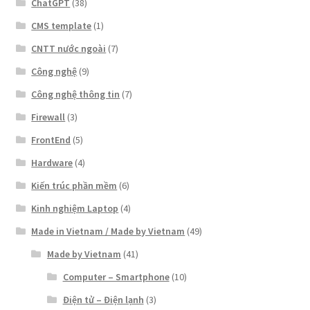
ChatGPT
(38)
CMS template
(1)
CNTT nước ngoài
(7)
Công nghệ
(9)
Công nghệ thông tin
(7)
Firewall
(3)
FrontEnd
(5)
Hardware
(4)
Kiến trúc phần mềm
(6)
Kinh nghiệm Laptop
(4)
Made in Vietnam / Made by Vietnam
(49)
Made by Vietnam
(41)
Computer – Smartphone
(10)
Điện tử – Điện lạnh
(3)