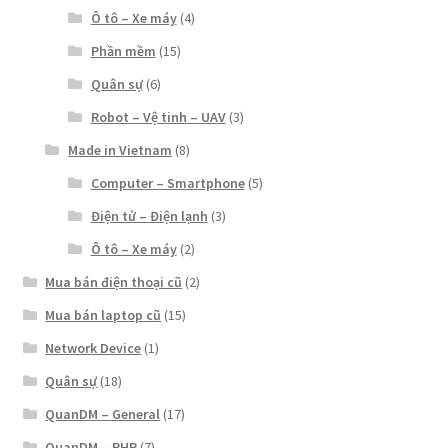
Ô tô – Xe máy
(4)
Phần mềm
(15)
Quân sự
(6)
Robot – Vệ tinh – UAV
(3)
Made in Vietnam
(8)
Computer – Smartphone
(5)
Điện tử – Điện lạnh
(3)
Ô tô – Xe máy
(2)
Mua bán điện thoại cũ
(2)
Mua bán laptop cũ
(15)
Network Device
(1)
Quân sự
(18)
QuanDM – General
(17)
QuanDM – PHP
(7)