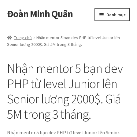
Đoàn Minh Quân
Đi
Chuyển
Danh mục
đến
đến
Điều
nội
Certificate
hướng
dung
Trang chủ
Nhận mentor 5 bạn dev PHP từ level Junior lên
Senior lương 2000$. Giá 5M trong 3 tháng.
Curriculum Vitae
Cửa hàng
Nhận mentor 5 bạn dev
Hồ sơ năng lực
PHP từ level Junior lên
Senior lương 2000$. Giá
Liên hệ
Mở
5M trong 3 tháng.
Album
rộng
menu
con
Nhận mentor 5 bạn dev PHP từ level Junior lên Senior.