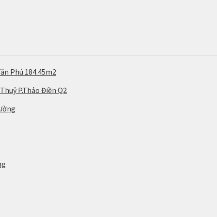
Tân Phú 184.45m2
 Thuỷ P.Thảo Điền Q2
rường
ng