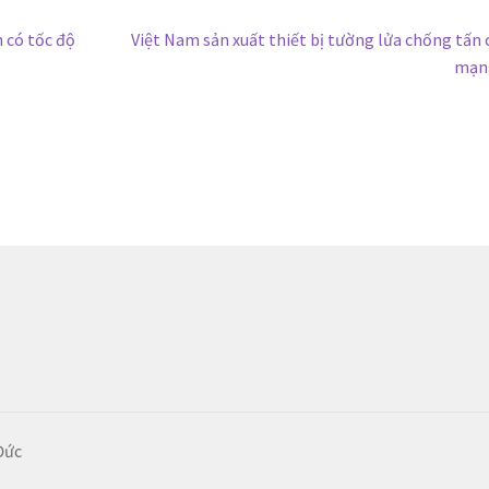
Bài
n có tốc độ
Việt Nam sản xuất thiết bị tường lửa chống tấn
tiếp
mạn
theo:
Đức