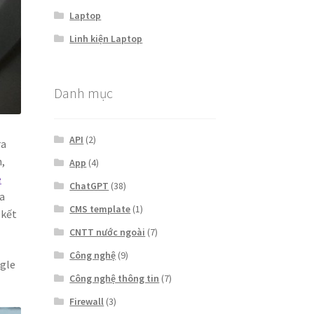
Laptop
Linh kiện Laptop
Danh mục
API
(2)
ra
n,
App
(4)
e
ChatGPT
(38)
ủa
CMS template
(1)
 kết
CNTT nước ngoài
(7)
Công nghệ
(9)
ogle
Công nghệ thông tin
(7)
Firewall
(3)