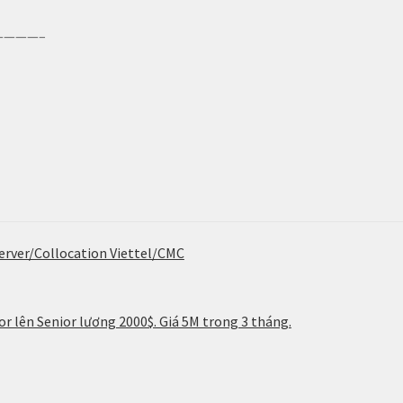
———–
erver/Collocation Viettel/CMC
r lên Senior lương 2000$. Giá 5M trong 3 tháng.