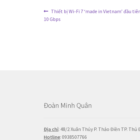
Điều
Bài
Thiết bị Wi-Fi 7 ‘made in Vietnam’ đầu tiê
trước:
10 Gbps
hướng
bài
viết
Đoàn Minh Quân
Địa chỉ
: 48/2 Xuân Thủy P. Thảo Điền TP. Thủ 
Hotline
: 0938507766