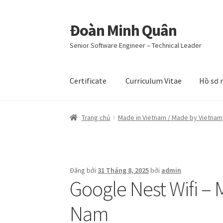
Đoàn Minh Quân
Đi
Chuyển
đến
đến
Senior Software Engineer – Technical Leader
Điều
nội
hướng
dung
Certificate
Curriculum Vitae
Hồ sơ 
Trang chủ
Made in Vietnam / Made by Vietnam
Đăng bởi
31 Tháng 8, 2025
bởi
admin
Google Nest Wifi –
Nam