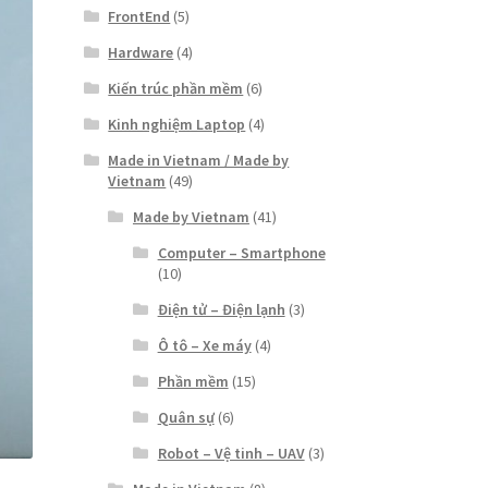
FrontEnd
(5)
Hardware
(4)
Kiến trúc phần mềm
(6)
Kinh nghiệm Laptop
(4)
Made in Vietnam / Made by
Vietnam
(49)
Made by Vietnam
(41)
Computer – Smartphone
(10)
Điện tử – Điện lạnh
(3)
Ô tô – Xe máy
(4)
Phần mềm
(15)
Quân sự
(6)
Robot – Vệ tinh – UAV
(3)