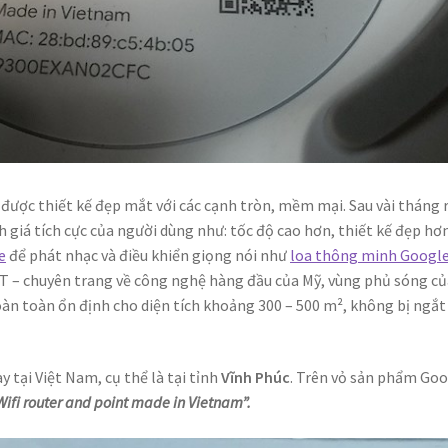
, được thiết kế đẹp mắt với các cạnh tròn, mềm mại. Sau vài tháng 
giá tích cực của người dùng như: tốc độ cao hơn, thiết kế đẹp hơ
e
để phát nhạc và điều khiển giọng nói như
loa thông minh Googl
NET – chuyên trang về công nghệ hàng đầu của Mỹ, vùng phủ sóng c
 hoàn toàn ổn định cho diện tích khoảng 300 – 500 m², không bị ngắt
 tại Việt Nam, cụ thể là tại tỉnh
Vĩnh Phúc
. Trên vỏ sản phẩm Go
ifi router and point made in Vietnam”.