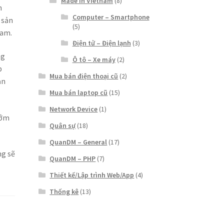
Made in Vietnam
(8)
n
Computer – Smartphone
 sản
(5)
Nam.
Điện tử – Điện lạnh
(3)
ng
Ô tô – Xe máy
(2)
p
Mua bán điện thoại cũ
(2)
ản
Mua bán laptop cũ
(15)
Network Device
(1)
sớm
Quân sự
(18)
QuanDM – General
(17)
ng sẽ
QuanDM – PHP
(7)
Thiết kế/Lập trình Web/App
(4)
Thống kê
(13)