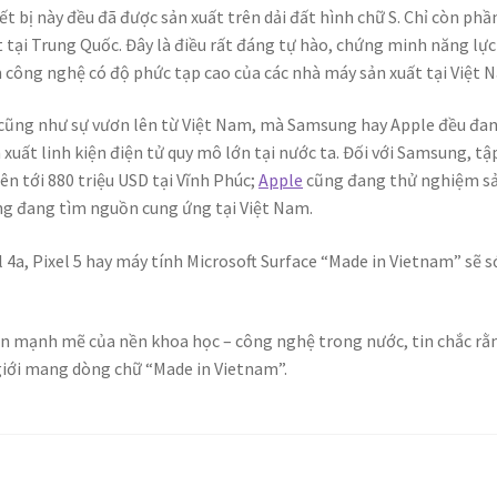
t bị này đều đã được sản xuất trên dải đất hình chữ S. Chỉ còn phầ
 tại Trung Quốc. Đây là điều rất đáng tự hào, chứng minh năng lực
công nghệ có độ phức tạp cao của các nhà máy sản xuất tại Việt 
cũng như sự vươn lên từ Việt Nam, mà Samsung hay Apple đều đa
xuất linh kiện điện tử quy mô lớn tại nước ta. Đối với Samsung, tậ
ên tới 880 triệu USD tại Vĩnh Phúc;
Apple
cũng đang thử nghiệm s
 đang tìm nguồn cung ứng tại Việt Nam.
l 4a, Pixel 5 hay máy tính Microsoft Surface “Made in Vietnam” sẽ 
iển mạnh mẽ của nền khoa học – công nghệ trong nước, tin chắc rằ
giới mang dòng chữ “Made in Vietnam”.