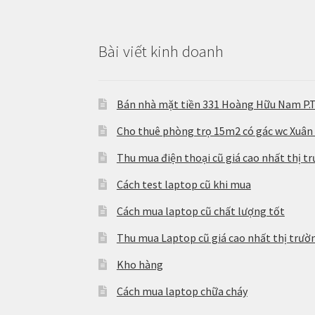
Bài viết kinh doanh
Bán nhà mặt tiền 331 Hoàng Hữu Nam P.
Cho thuê phòng trọ 15m2 có gác wc Xuân
Thu mua điện thoại cũ giá cao nhất thị t
Cách test laptop cũ khi mua
Cách mua laptop cũ chất lượng tốt
Thu mua Laptop cũ giá cao nhất thị trườ
Kho hàng
Cách mua laptop chữa cháy