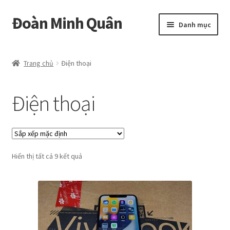
Đoàn Minh Quân
Đi
Chuyển
Danh mục
đến
đến
Điều
nội
Certificate
hướng
dung
Trang chủ
Điện thoại
Curriculum Vitae
Điện thoại
Cửa hàng
Hồ sơ năng lực
Hiển thị tất cả 9 kết quả
Liên hệ
Mở
Album
rộng
menu
con