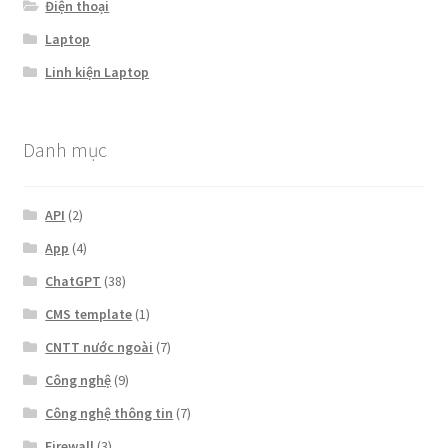
Điện thoại
Laptop
Linh kiện Laptop
Danh mục
API
(2)
App
(4)
ChatGPT
(38)
CMS template
(1)
CNTT nước ngoài
(7)
Công nghệ
(9)
Công nghệ thông tin
(7)
Firewall
(3)