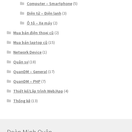
Computer – Smartphone
(5)
Điện tử – Điện lạnh
(3)
Ô tô – Xe máy
(2)
Mua bán điện thoại cũ
(2)
Mua bán laptop cũ
(15)
Network Device
(1)
Quân sự
(18)
QuanDM – General
(17)
QuanDM – PHP
(7)
Thiết kế/Lập trình Web/App
(4)
Thống kê
(13)