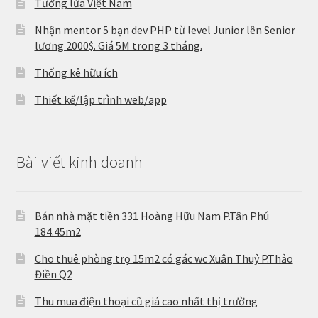
Tường lửa Việt Nam
Nhận mentor 5 bạn dev PHP từ level Junior lên Senior
lương 2000$. Giá 5M trong 3 tháng.
Thống kê hữu ích
Thiết kế/lập trình web/app
Bài viết kinh doanh
Bán nhà mặt tiền 331 Hoàng Hữu Nam P.Tân Phú
184.45m2
Cho thuê phòng trọ 15m2 có gác wc Xuân Thuỷ P.Thảo
Điền Q2
Thu mua điện thoại cũ giá cao nhất thị trường