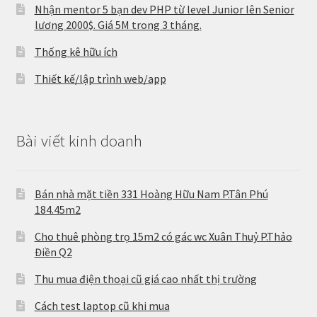
Nhận mentor 5 bạn dev PHP từ level Junior lên Senior
lương 2000$. Giá 5M trong 3 tháng.
Thống kê hữu ích
Thiết kế/lập trình web/app
Bài viết kinh doanh
Bán nhà mặt tiền 331 Hoàng Hữu Nam P.Tân Phú
184.45m2
Cho thuê phòng trọ 15m2 có gác wc Xuân Thuỷ P.Thảo
Điền Q2
Thu mua điện thoại cũ giá cao nhất thị trường
Cách test laptop cũ khi mua