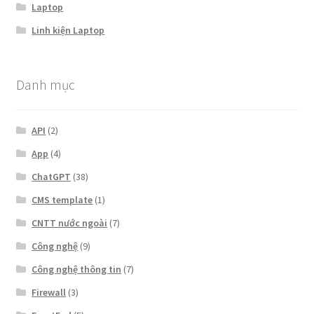
Laptop
Linh kiện Laptop
Danh mục
API
(2)
App
(4)
ChatGPT
(38)
CMS template
(1)
CNTT nước ngoài
(7)
Công nghệ
(9)
Công nghệ thông tin
(7)
Firewall
(3)