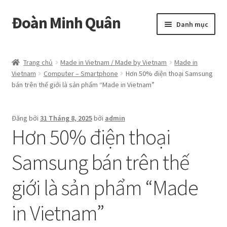
Đoàn Minh Quân
Đi
Chuyển
Danh mục
đến
đến
Điều
nội
Certificate
hướng
dung
Trang chủ
Made in Vietnam / Made by Vietnam
Made in
Vietnam
Computer – Smartphone
Hơn 50% điện thoại Samsung
Curriculum Vitae
bán trên thế giới là sản phẩm “Made in Vietnam”
Cửa hàng
Đăng bởi
31 Tháng 8, 2025
bởi
admin
Hơn 50% điện thoại
Hồ sơ năng lực
Samsung bán trên thế
Liên hệ
giới là sản phẩm “Made
Mở
Album
rộng
in Vietnam”
menu
con