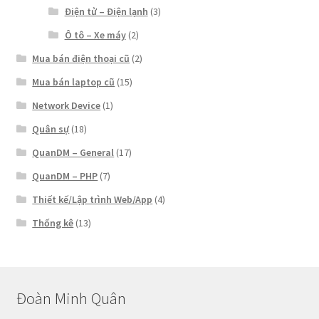
Điện tử – Điện lạnh
(3)
Ô tô – Xe máy
(2)
Mua bán điện thoại cũ
(2)
Mua bán laptop cũ
(15)
Network Device
(1)
Quân sự
(18)
QuanDM – General
(17)
QuanDM – PHP
(7)
Thiết kế/Lập trình Web/App
(4)
Thống kê
(13)
Đoàn Minh Quân