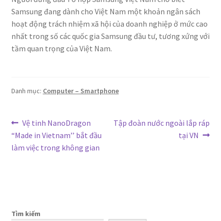
Samsung đang dành cho Việt Nam một khoản ngân sách
hoạt động trách nhiệm xã hội của doanh nghiệp ở mức cao
nhất trong số các quốc gia Samsung đầu tư, tương xứng với
tầm quan trọng của Việt Nam.
Danh mục:
Computer – Smartphone
Điều
Bài
Bài
Vệ tinh NanoDragon
Tập đoàn nước ngoài lắp ráp
trước:
tiếp
“Made in Vietnam’’ bắt đầu
tại VN
hướng
theo:
làm việc trong không gian
bài
viết
Tìm kiếm