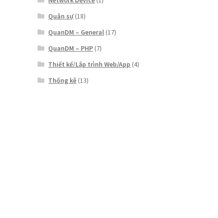
Network Device
(1)
Quân sự
(18)
QuanDM – General
(17)
QuanDM – PHP
(7)
Thiết kế/Lập trình Web/App
(4)
Thống kê
(13)