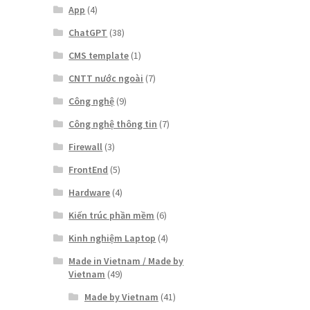
App
(4)
ChatGPT
(38)
CMS template
(1)
CNTT nước ngoài
(7)
Công nghệ
(9)
Công nghệ thông tin
(7)
Firewall
(3)
FrontEnd
(5)
Hardware
(4)
Kiến trúc phần mềm
(6)
Kinh nghiệm Laptop
(4)
Made in Vietnam / Made by
Vietnam
(49)
Made by Vietnam
(41)