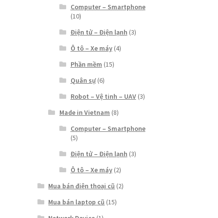
Computer – Smartphone
(10)
Điện tử – Điện lạnh
(3)
Ô tô – Xe máy
(4)
Phần mềm
(15)
Quân sự
(6)
Robot – Vệ tinh – UAV
(3)
Made in Vietnam
(8)
Computer – Smartphone
(5)
Điện tử – Điện lạnh
(3)
Ô tô – Xe máy
(2)
Mua bán điện thoại cũ
(2)
Mua bán laptop cũ
(15)