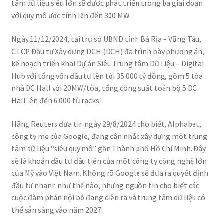
tâm dữ liệu siêu lớn sẽ được phát triển trong ba giai đoạn
với quy mô ước tính lên đến 300 MW.
Ngày 11/12/2024, tại trụ sở UBND tỉnh Bà Rịa – Vũng Tàu,
CTCP Đầu tư Xây dựng DCH (DCH) đã trình bày phương án,
kế hoạch triển khai Dự án Siêu Trung tâm Dữ Liệu – Digital
Hub với tổng vốn đầu tư lên tới 35.000 tỷ đồng, gồm 5 tòa
nhà DC Hall với 20MW/tòa, tổng công suất toàn bộ 5 DC
Hall lên đến 6.000 tủ racks.
Hãng Reuters đưa tin ngày 29/8/2024 cho biết, Alphabet,
công ty mẹ của Google, đang cân nhắc xây dựng một trung
tâm dữ liệu “siêu quy mô” gần Thành phố Hồ Chí Minh. Đây
sẽ là khoản đầu tư đầu tiên của một công ty công nghệ lớn
của Mỹ vào Việt Nam. Không rõ Google sẽ đưa ra quyết định
đầu tư nhanh như thế nào, nhưng nguồn tin cho biết các
cuộc đàm phán nội bộ đang diễn ra và trung tâm dữ liệu có
thể sẵn sàng vào năm 2027.