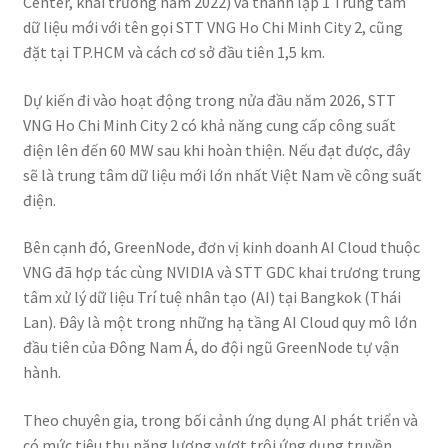
Center, khai trương năm 2022) và thành lập 1 Trung tâm
dữ liệu mới với tên gọi STT VNG Ho Chi Minh City 2, cũng
đặt tại TP.HCM và cách cơ sở đầu tiên 1,5 km.
Dự kiến đi vào hoạt động trong nửa đầu năm 2026, STT
VNG Ho Chi Minh City 2 có khả năng cung cấp công suất
điện lên đến 60 MW sau khi hoàn thiện. Nếu đạt được, đây
sẽ là trung tâm dữ liệu mới lớn nhất Việt Nam về công suất
điện.
Bên cạnh đó, GreenNode, đơn vị kinh doanh AI Cloud thuộc
VNG đã hợp tác cùng NVIDIA và STT GDC khai trương trung
tâm xử lý dữ liệu Trí tuệ nhân tạo (AI) tại Bangkok (Thái
Lan). Đây là một trong những hạ tầng AI Cloud quy mô lớn
đầu tiên của Đông Nam Á, do đội ngũ GreenNode tự vận
hành.
Theo chuyên gia, trong bối cảnh ứng dụng AI phát triển và
có mức tiêu thụ năng lượng vượt trội ứng dụng truyền