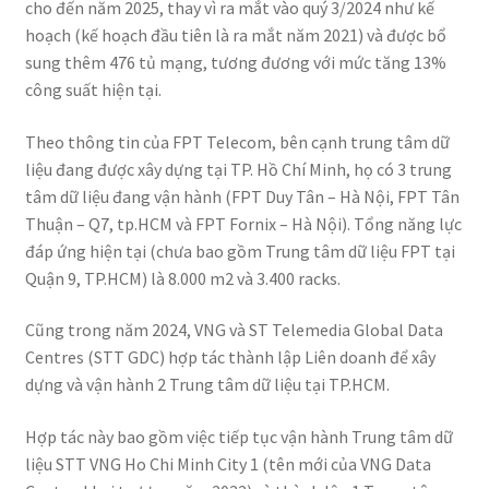
cho đến năm 2025, thay vì ra mắt vào quý 3/2024 như kế
hoạch (kế hoạch đầu tiên là ra mắt năm 2021) và được bổ
sung thêm 476 tủ mạng, tương đương với mức tăng 13%
công suất hiện tại.
Theo thông tin của FPT Telecom, bên cạnh trung tâm dữ
liệu đang được xây dựng tại TP. Hồ Chí Minh, họ có 3 trung
tâm dữ liệu đang vận hành (FPT Duy Tân – Hà Nội, FPT Tân
Thuận – Q7, tp.HCM và FPT Fornix – Hà Nội). Tổng năng lực
đáp ứng hiện tại (chưa bao gồm Trung tâm dữ liệu FPT tại
Quận 9, TP.HCM) là 8.000 m2 và 3.400 racks.
Cũng trong năm 2024, VNG và ST Telemedia Global Data
Centres (STT GDC) hợp tác thành lập Liên doanh để xây
dựng và vận hành 2 Trung tâm dữ liệu tại TP.HCM.
Hợp tác này bao gồm việc tiếp tục vận hành Trung tâm dữ
liệu STT VNG Ho Chi Minh City 1 (tên mới của VNG Data