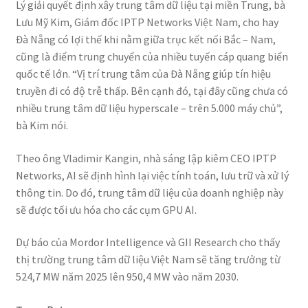
Lý giải quyết định xây trung tâm dữ liệu tại miền Trung, bà
Lưu Mỹ Kim, Giám đốc IPTP Networks Việt Nam, cho hay
Đà Nẵng có lợi thế khi nằm giữa trục kết nối Bắc – Nam,
cũng là điểm trung chuyển của nhiều tuyến cáp quang biển
quốc tế lớn. “Vị trí trung tâm của Đà Nẵng giúp tín hiệu
truyền đi có độ trễ thấp. Bên cạnh đó, tại đây cũng chưa có
nhiều trung tâm dữ liệu hyperscale – trên 5.000 máy chủ”,
bà Kim nói.
Theo ông Vladimir Kangin, nhà sáng lập kiêm CEO IPTP
Networks, AI sẽ định hình lại việc tính toán, lưu trữ và xử lý
thông tin. Do đó, trung tâm dữ liệu của doanh nghiệp này
sẽ được tối ưu hóa cho các cụm GPU AI.
Dự báo của Mordor Intelligence và GII Research cho thấy
thị trường trung tâm dữ liệu Việt Nam sẽ tăng trưởng từ
524,7 MW năm 2025 lên 950,4 MW vào năm 2030.