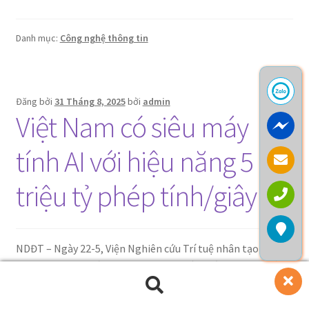
Danh mục:
Công nghệ thông tin
Đăng bởi
31 Tháng 8, 2025
bởi
admin
Việt Nam có siêu máy
tính AI với hiệu năng 5
triệu tỷ phép tính/giây
NDĐT – Ngày 22-5, Viện Nghiên cứu Trí tuệ nhân tạo VinAI
Research, Tập đoàn Vingroup công bố đã đầu tư siêu máy
tính AI – NVIDIA® DGX A100 ™ thế hệ mới nhất đầu tiên tại
Tìm
Tìm
Việt Nam.