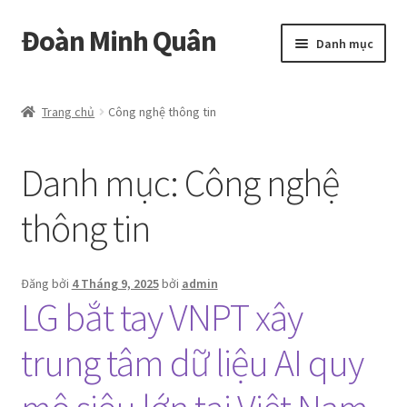
Đoàn Minh Quân
Đi
Chuyển
Danh mục
đến
đến
Điều
nội
Certificate
hướng
dung
Trang chủ
Công nghệ thông tin
Curriculum Vitae
Danh mục:
Công nghệ
Cửa hàng
thông tin
Hồ sơ năng lực
Liên hệ
Đăng bởi
4 Tháng 9, 2025
bởi
admin
LG bắt tay VNPT xây
Mở
Album
rộng
trung tâm dữ liệu AI quy
menu
con