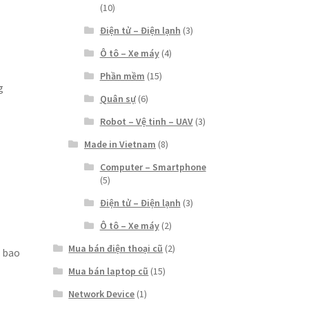
(10)
Điện tử – Điện lạnh
(3)
Ô tô – Xe máy
(4)
Phần mềm
(15)
g
Quân sự
(6)
Robot – Vệ tinh – UAV
(3)
Made in Vietnam
(8)
Computer – Smartphone
(5)
Điện tử – Điện lạnh
(3)
Ô tô – Xe máy
(2)
Mua bán điện thoại cũ
(2)
ê bao
Mua bán laptop cũ
(15)
Network Device
(1)