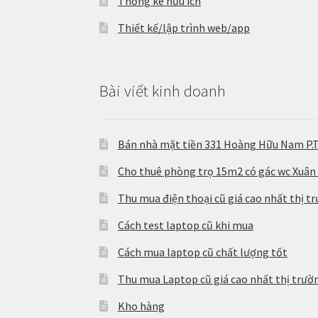
Thống kê hữu ích
Thiết kế/lập trình web/app
Bài viết kinh doanh
Bán nhà mặt tiền 331 Hoàng Hữu Nam P.
Cho thuê phòng trọ 15m2 có gác wc Xuân
Thu mua điện thoại cũ giá cao nhất thị t
Cách test laptop cũ khi mua
Cách mua laptop cũ chất lượng tốt
Thu mua Laptop cũ giá cao nhất thị trườ
Kho hàng