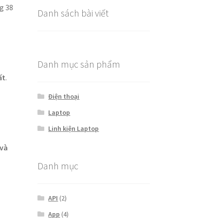
g 38
Danh sách bài viết
Danh mục sản phẩm
ất
.
Điện thoại
Laptop
Linh kiện Laptop
 và
Danh mục
API
(2)
App
(4)