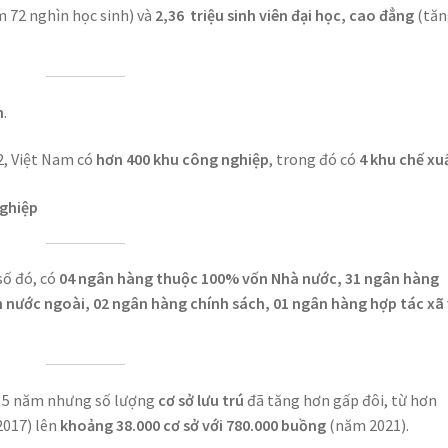
m 72 nghìn học sinh) và
2,36 triệu sinh viên đại học, cao đẳng
(tăn
n
.
2, Việt Nam có
hơn 400 khu công nghiệp
, trong đó có
4 khu chế xu
nghiệp
số đó, có
04 ngân hàng thuộc 100% vốn Nhà nước, 31 ngân hàng
 nước ngoài, 02 ngân hàng chính sách, 01 ngân hàng hợp tác xã
ng 5 năm nhưng số lượng
cơ sở lưu trú
đã tăng hơn gấp đôi, từ hơn
2017) lên
khoảng 38.000 cơ sở với 780.000 buồng
(năm 2021).