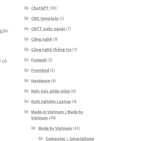
ChatGPT
(38)
CMS template
(1)
CNTT nước ngoài
(7)
 gần
Công nghệ
(9)
Công nghệ thông tin
(7)
Firewall
(3)
ẽ có
FrontEnd
(5)
Hardware
(4)
Kiến trúc phần mềm
(6)
Kinh nghiệm Laptop
(4)
Made in Vietnam / Made by
Vietnam
(49)
Made by Vietnam
(41)
Computer – Smartphone