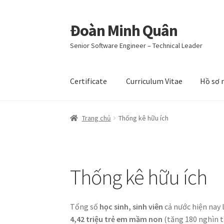
Đoàn Minh Quân
Đi
Chuyển
đến
đến
Senior Software Engineer – Technical Leader
Điều
nội
hướng
dung
Certificate
Curriculum Vitae
Hồ sơ 
Trang chủ
Thống kê hữu ích
Thống kê hữu ích
Tổng số
học sinh, sinh viên
cả nước hiện nay
4,42 triệu trẻ em mầm non
(tăng 180 nghìn t