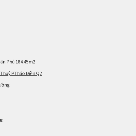
Tân Phú 184.45m2
 Thuỷ P.Thảo Điền Q2
rường
ng