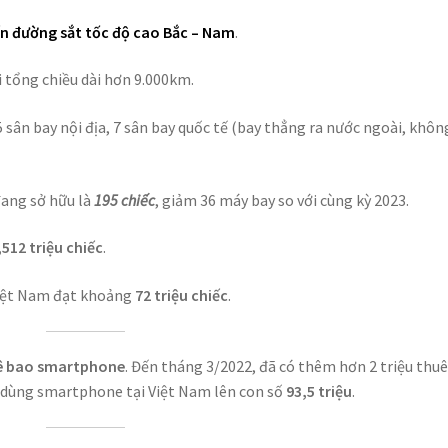
ến
đường sắt
tốc độ cao Bắc – Nam
.
ới tổng chiều dài hơn 9.000km.
15 sân bay nội địa, 7 sân bay quốc tế (bay thẳng ra nước ngoài, khôn
đang sở hữu là
195 chiếc
, giảm 36 máy bay so với cùng kỳ 2023.
,512 triệu chiếc
.
iệt Nam đạt khoảng
72 triệu chiếc
.
ê bao smartphone
. Đến tháng 3/2022, đã có thêm hơn 2 triệu thu
 dùng smartphone tại Việt Nam lên con số
93,5 triệu
.