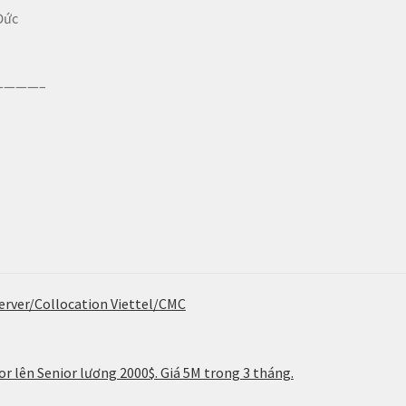
Đức
———–
erver/Collocation Viettel/CMC
r lên Senior lương 2000$. Giá 5M trong 3 tháng.