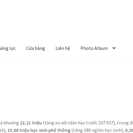
năng lực
Cửa hàng
Liên hệ
Photo Album
 là khoảng
22,21 triệu
(tăng so với năm học trước 337.937), trong đ
rẻ),
15,08 triệu học sinh phổ thông
(tăng 180 nghìn học sinh),
0,3