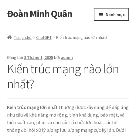
Đoàn Minh Quân
Đi
Chuyển
Danh mục
đến
đến
Điều
nội
Certificate
hướng
dung
Trang chủ
ChatGPT
Kiến trúc mạng nào lớn nhất?
Curriculum Vitae
Đăng bởi
8 Tháng 1, 2025
bởi
admin
Cửa hàng
Kiến trúc mạng nào lớn
Hồ sơ năng lực
nhất?
Liên hệ
Kiến trúc mạng lớn nhất
thường được xây dựng để đáp ứng
Mở
Album
nhu cầu về khả năng mở rộng, tính khả dụng, bảo mật, và
rộng
hiệu suất cao, phục vụ cho các tổ chức lớn hoặc các hệ
menu
thống đòi hỏi xử lý lượng lưu lượng mạng cực kỳ lớn. Dưới
con