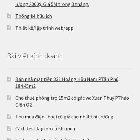
lương 2000$. Giá 5M trong 3 tháng.
Thống kê hữu ích
Thiết kế/lập trình web/app
Bài viết kinh doanh
Bán nhà mặt tiền 331 Hoàng Hữu Nam P.Tân Phú
184.45m2
Cho thuê phòng trọ 15m2 có gác wc Xuân Thuỷ P.Thảo
Điền Q2
Thu mua điện thoại cũ giá cao nhất thị trường
Cách test laptop cũ khi mua