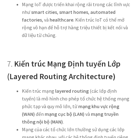
Mạng IoT được triển khai rộng rãi trong các lĩnh vực
như
smart cities
,
smart homes
,
automated
factories
, và
healthcare
. Kiến trúc IoT có thể mở
rộng vô hạn để hỗ trợ hàng triệu thiết bị kết nối và
dữ liệu từ chúng.
7.
Kiến trúc Mạng Định tuyến Lớp
(Layered Routing Architecture)
Kiến trúc mạng
layered routing
(các lớp định
tuyến) là mô hình cho phép tổ chức hệ thống mạng
phức tạp và quy mô lớn, từ
mạng khu vực rộng
(WAN)
đến
mạng cục bộ (LAN)
và
mạng truyền
thông nội bộ (MAN)
.
Mạng của các tổ chức lớn thường sử dụng các lớp
mạng khác nhau, với các hệ thống định tuyến riêng