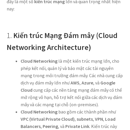
đây là một số
kiến trúc mạng
lớn và quan trọng nhất hiện
nay:
1.
Kiến trúc Mạng Đám mây (Cloud
Networking Architecture)
Cloud Networking
là một kiến trúc mạng lớn, cho
phép kết nối, quản lý và bảo mật các tài nguyên
mạng trong môi trường đám mây. Các nhà cung cấp
dịch vụ đám mây lớn như
AWS
,
Azure
, và
Google
Cloud
cung cấp các nền tảng mạng đám mây có thể
mở rộng vô hạn, hỗ trợ kết nối giữa các dịch vụ đám
mây và các mạng tại chỗ (on-premises).
Cloud Networking
bao gồm các thành phần như
VPC (Virtual Private Cloud)
,
subnets
,
VPN
,
Load
Balancers
,
Peering
, và
Private Link
. Kiến trúc này