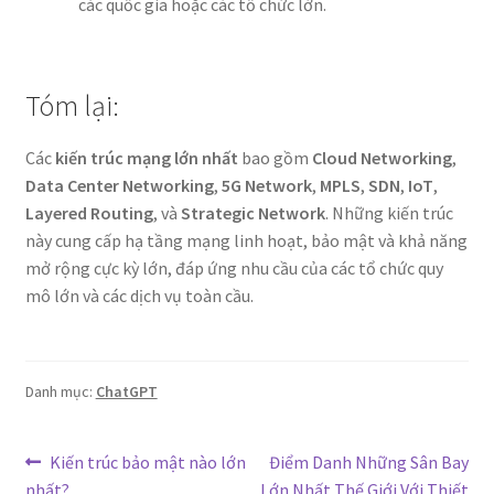
các quốc gia hoặc các tổ chức lớn.
Tóm lại:
Các
kiến trúc mạng lớn nhất
bao gồm
Cloud Networking
,
Data Center Networking
,
5G Network
,
MPLS
,
SDN
,
IoT
,
Layered Routing
, và
Strategic Network
. Những kiến trúc
này cung cấp hạ tầng mạng linh hoạt, bảo mật và khả năng
mở rộng cực kỳ lớn, đáp ứng nhu cầu của các tổ chức quy
mô lớn và các dịch vụ toàn cầu.
Danh mục:
ChatGPT
Điều
Bài
Bài
Kiến trúc bảo mật nào lớn
Điểm Danh Những Sân Bay
trước:
tiếp
nhất?
Lớn Nhất Thế Giới Với Thiết