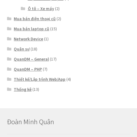
Ô tô – Xe máy
(2)
Mua bán điện thoại cũ
(2)
Mua bán laptop cũ
(15)
Network Device
(1)
Quân sự
(18)
QuanDM – General
(17)
QuanDM – PHP
(7)
Thiết kế/Lập trình Web/App
(4)
Thống kê
(13)
Đoàn Minh Quân