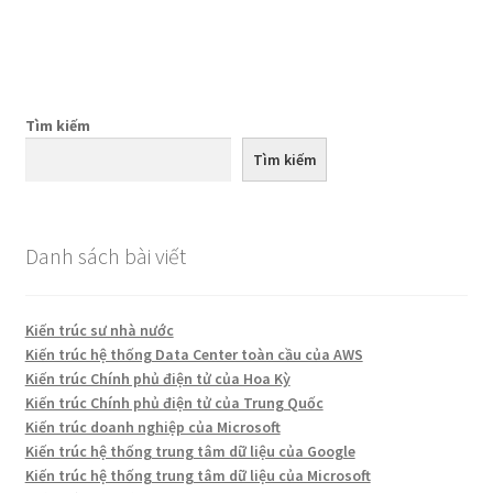
trước:
tiếp
hướng
theo:
bài
viết
Tìm kiếm
Tìm kiếm
Danh sách bài viết
Kiến trúc sư nhà nước
Kiến trúc hệ thống Data Center toàn cầu của AWS
Kiến trúc Chính phủ điện tử của Hoa Kỳ
Kiến trúc Chính phủ điện tử của Trung Quốc
Kiến trúc doanh nghiệp của Microsoft
Kiến trúc hệ thống trung tâm dữ liệu của Google
Kiến trúc hệ thống trung tâm dữ liệu của Microsoft