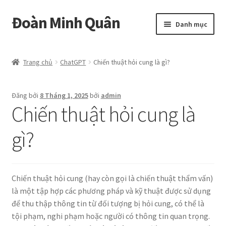
Đoàn Minh Quân
Đi
Chuyển
Danh mục
đến
đến
Điều
nội
Certificate
hướng
dung
Trang chủ
ChatGPT
Chiến thuật hỏi cung là gì?
Curriculum Vitae
Đăng bởi
8 Tháng 1, 2025
bởi
admin
Cửa hàng
Chiến thuật hỏi cung là
Hồ sơ năng lực
gì?
Liên hệ
Chiến thuật hỏi cung (hay còn gọi là chiến thuật thẩm vấn)
Mở
Album
là một tập hợp các phương pháp và kỹ thuật được sử dụng
rộng
để thu thập thông tin từ đối tượng bị hỏi cung, có thể là
menu
tội phạm, nghi phạm hoặc người có thông tin quan trọng.
con