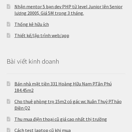
Nhận mentor 5 bạn dev PHP từ level Junior lên Senior
lương 2000$. Giá 5M trong 3 tháng.
Thống kê hữu ích
Thiết kế/lập trình web/app
Bài viết kinh doanh
Bán nhà mặt tiền 331 Hoàng Hữu Nam P.Tân Phú
184.45m2
Cho thuê phòng trọ 15m2 có gác wc Xuân Thuỷ P.Thảo
Điền Q2
Thu mua điện thoại cũ giá cao nhất thị trường
Cách test laptop cũ khi mua