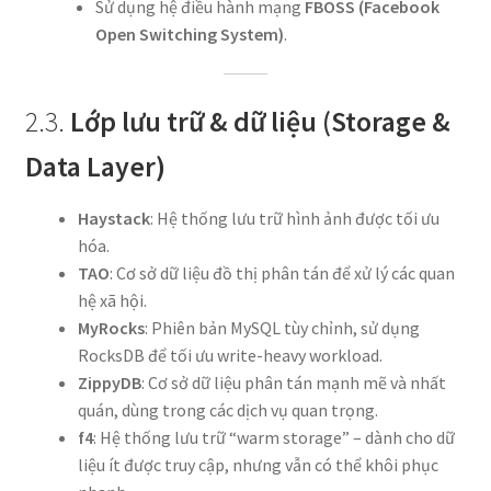
Sử dụng hệ điều hành mạng
FBOSS (Facebook
Open Switching System)
.
2.3.
Lớp lưu trữ & dữ liệu (Storage &
Data Layer)
Haystack
: Hệ thống lưu trữ hình ảnh được tối ưu
hóa.
TAO
: Cơ sở dữ liệu đồ thị phân tán để xử lý các quan
hệ xã hội.
MyRocks
: Phiên bản MySQL tùy chỉnh, sử dụng
RocksDB để tối ưu write-heavy workload.
ZippyDB
: Cơ sở dữ liệu phân tán mạnh mẽ và nhất
quán, dùng trong các dịch vụ quan trọng.
f4
: Hệ thống lưu trữ “warm storage” – dành cho dữ
liệu ít được truy cập, nhưng vẫn có thể khôi phục