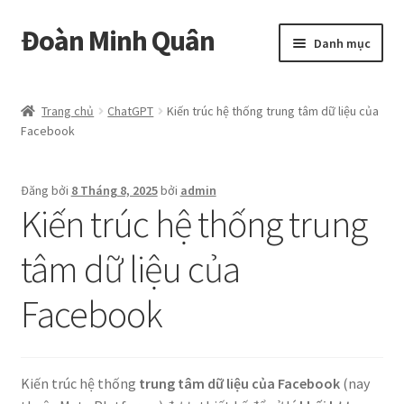
Đoàn Minh Quân
Đi
Chuyển
Danh mục
đến
đến
Điều
nội
Certificate
hướng
dung
Trang chủ
ChatGPT
Kiến trúc hệ thống trung tâm dữ liệu của
Facebook
Curriculum Vitae
Cửa hàng
Đăng bởi
8 Tháng 8, 2025
bởi
admin
Kiến trúc hệ thống trung
Hồ sơ năng lực
tâm dữ liệu của
Liên hệ
Facebook
Mở
Album
rộng
menu
Kiến trúc hệ thống
trung tâm dữ liệu của Facebook
(nay
con