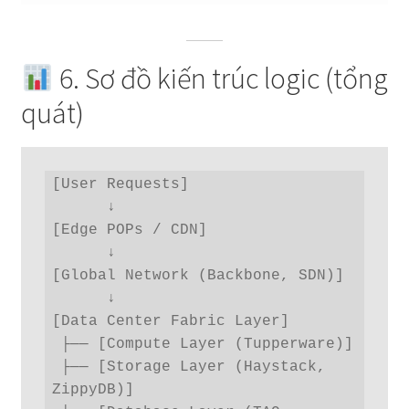
6. Sơ đồ kiến trúc logic (tổng
quát)
[User Requests]

      ↓

[Edge POPs / CDN]

      ↓

[Global Network (Backbone, SDN)]

      ↓

[Data Center Fabric Layer]

 ├── [Compute Layer (Tupperware)]

 ├── [Storage Layer (Haystack, 
ZippyDB)]
