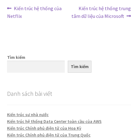
Điều
Bài
Bài
Kiến trúc hệ thống của
Kiến trúc hệ thống trung
trước:
tiếp
Netflix
tâm dữ liệu của Microsoft
hướng
theo:
bài
viết
Tìm kiếm
Tìm kiếm
Danh sách bài viết
Kiến trúc sư nhà nước
Kiến trúc hệ thống Data Center toàn cầu của AWS
Kiến trúc Chính phủ điện tử của Hoa Kỳ
Kiến trúc Chính phủ điện tử của Trung Quốc