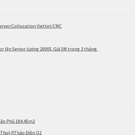
erver/Collocation Viettel/CMC
r lên Senior lương 2000$. Giá 5M trong 3 tháng.
Tân Phú 184.45m2
 Thuỷ P.Thảo Điền Q2