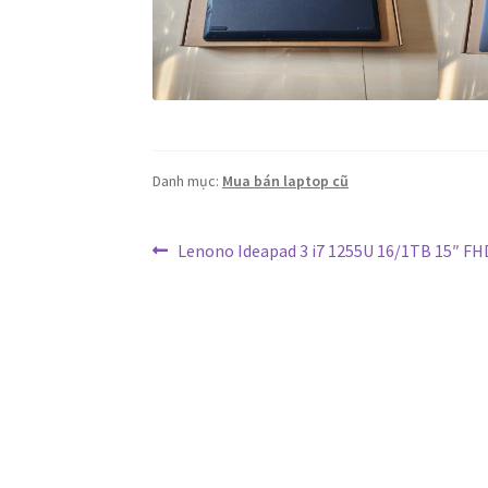
Danh mục:
Mua bán laptop cũ
Điều
Bài
Lenono Ideapad 3 i7 1255U 16/1TB 15″ FH
trước:
hướng
bài
viết