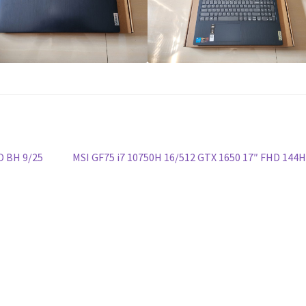
Bài
D BH 9/25
MSI GF75 i7 10750H 16/512 GTX 1650 17″ FHD 144
tiếp
theo: