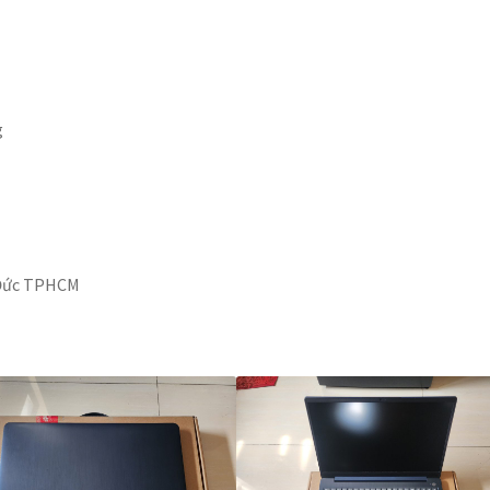
g
ủ Đức TPHCM