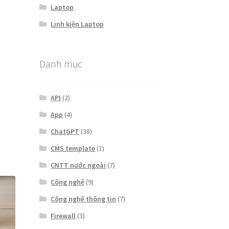
Laptop
Linh kiện Laptop
Danh mục
API
(2)
App
(4)
ChatGPT
(38)
CMS template
(1)
CNTT nước ngoài
(7)
Công nghệ
(9)
Công nghệ thông tin
(7)
Firewall
(3)