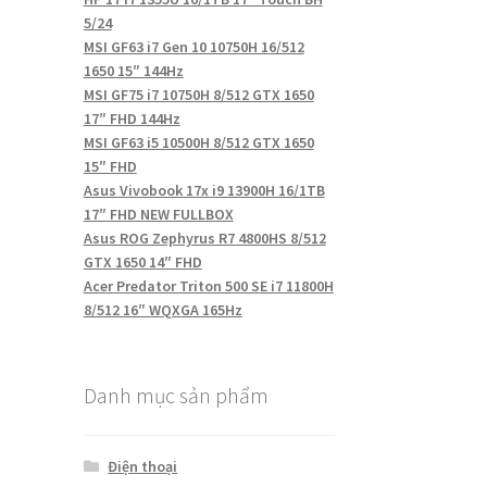
5/24
MSI GF63 i7 Gen 10 10750H 16/512
1650 15″ 144Hz
MSI GF75 i7 10750H 8/512 GTX 1650
17″ FHD 144Hz
MSI GF63 i5 10500H 8/512 GTX 1650
15″ FHD
Asus Vivobook 17x i9 13900H 16/1TB
17″ FHD NEW FULLBOX
Asus ROG Zephyrus R7 4800HS 8/512
GTX 1650 14″ FHD
Acer Predator Triton 500 SE i7 11800H
8/512 16″ WQXGA 165Hz
Danh mục sản phẩm
Điện thoại