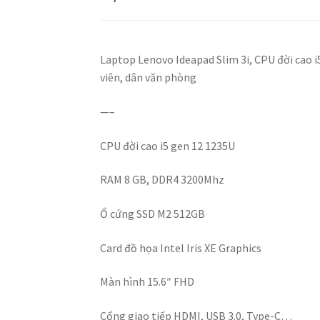
Laptop Lenovo Ideapad Slim 3i, CPU đời cao i
viên, dân văn phòng
—–
CPU đời cao i5 gen 12 1235U
RAM 8 GB, DDR4 3200Mhz
Ổ cứng SSD M2 512GB
Card đồ họa Intel Iris XE Graphics
Màn hình 15.6″ FHD
Cổng giao tiếp HDMI, USB 3.0, Type-C…