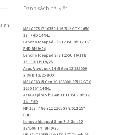
Danh sách bài viết
 sinh
MSI GF75 i7 10750H 16/512 GTX 1650
17″ FHD 144Hz
Lenono Ideapad 3 i5 1235U 8/512 15″
FHD BH 9/24
Lenono Ideapad 3 i7 1255U 16/1TB
15″ FHD BH 9/25
Asus Vivobook 14 i5 Gen 13 13500H
2.8K BH 2/25 BOX
MSI GF63 i5 Gen 10 10300H 8/512 GTX
1650 15″ 144Hz
Acer Aspire 5 i5 Gen 11 1135G7 8/512
14″ FHD
HP 15s i7 Gen 11 1165G7 8/512 15″
FHD
Lenovo Ideapad Slim 3 i5 Gen 12
12450H 14″ BH 9/25
HP 17 i7 1355U 16/1TB 17″ Touch BH