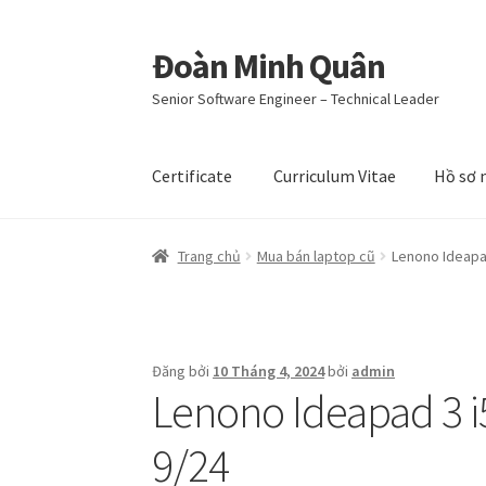
Đoàn Minh Quân
Đi
Chuyển
đến
đến
Senior Software Engineer – Technical Leader
Điều
nội
hướng
dung
Certificate
Curriculum Vitae
Hồ sơ 
Trang chủ
Mua bán laptop cũ
Lenono Ideapad
Đăng bởi
10 Tháng 4, 2024
bởi
admin
Lenono Ideapad 3 i
9/24