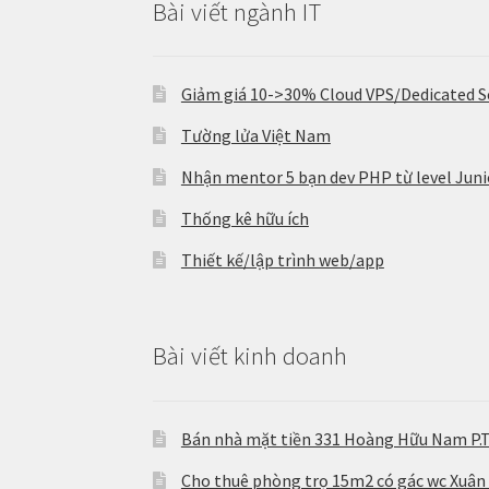
Bài viết ngành IT
Giảm giá 10->30% Cloud VPS/Dedicated S
Tường lửa Việt Nam
Nhận mentor 5 bạn dev PHP từ level Junio
Thống kê hữu ích
Thiết kế/lập trình web/app
Bài viết kinh doanh
Bán nhà mặt tiền 331 Hoàng Hữu Nam P.
Cho thuê phòng trọ 15m2 có gác wc Xuân