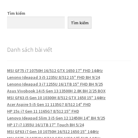
viết
Tìm kiếm
Tìm kiếm
Danh sách bài viết
MSI GF75 i7 10750H 16/512 GTX 1650 17″ FHD 144Hz
Lenono Ideapad 3 i5 1235U 8/512 15″ FHD BH 9/24
Lenono Ideapad 3 i7 1255U 16/1TB 15″ FHD BH 9/25
Asus Vivobook 14 i5 Gen 13 13500H 2.8K BH 2/25 BOX
MSI GF63 i5 Gen 10 10300H 8/512 GTX 1650 15″ 144Hz
Acer Aspire 5 i5 Gen 11 1135G7 8/512 14″ FHD
HP 15s i7 Gen 11 1165G7 8/512 15″ FHD
Lenovo Ideapad Slim 3 i5 Gen 12 12450H 14″ BH 9/25
HP 17 i7 1355U 16/1TB 17″ Touch BH 5/24
MSI GF63 i7 Gen 10 10750H 16/512 1650 15″ 144Hz