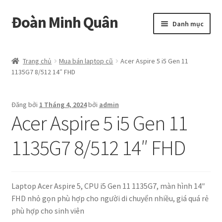
Đoàn Minh Quân
Đi
Chuyển
Danh mục
đến
đến
Điều
nội
Certificate
hướng
dung
Trang chủ
Mua bán laptop cũ
Acer Aspire 5 i5 Gen 11
1135G7 8/512 14″ FHD
Curriculum Vitae
Cửa hàng
Đăng bởi
1 Tháng 4, 2024
bởi
admin
Acer Aspire 5 i5 Gen 11
Hồ sơ năng lực
1135G7 8/512 14″ FHD
Liên hệ
Mở
Album
Laptop Acer Aspire 5, CPU i5 Gen 11 1135G7, màn hình 14″
rộng
FHD nhỏ gọn phù hợp cho người di chuyển nhiều, giá quá rẻ
menu
phù hợp cho sinh viên
con