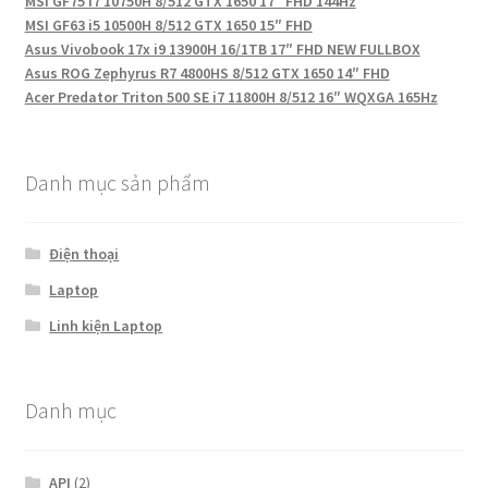
MSI GF75 i7 10750H 8/512 GTX 1650 17″ FHD 144Hz
MSI GF63 i5 10500H 8/512 GTX 1650 15″ FHD
Asus Vivobook 17x i9 13900H 16/1TB 17″ FHD NEW FULLBOX
Asus ROG Zephyrus R7 4800HS 8/512 GTX 1650 14″ FHD
Acer Predator Triton 500 SE i7 11800H 8/512 16″ WQXGA 165Hz
Danh mục sản phẩm
Điện thoại
Laptop
Linh kiện Laptop
Danh mục
API
(2)