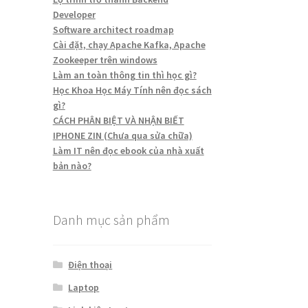
Developer
Software architect roadmap
Cài đặt, chạy Apache Kafka, Apache
Zookeeper trên windows
Làm an toàn thông tin thì học gì?
Học Khoa Học Máy Tính nên đọc sách
gì?
CÁCH PHÂN BIỆT VÀ NHẬN BIẾT
IPHONE ZIN (Chưa qua sửa chữa)
Làm IT nên đọc ebook của nhà xuất
bản nào?
Danh mục sản phẩm
Điện thoại
Laptop