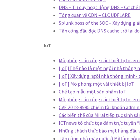
DNS – Tư duy hoạt động DNS – Cơ chế 
Tổng quan về CDN – CLOUDFLARE
Splunk boss of the SOC – Xây dựng gi
Tấn công đầu độc DNS cache trở lại do
IoT
Mô phỏng tấn công các thiết bị Intern
[IoT]Thế nào là một ngôi nhà thông
[IoT] Xây dựng ngôi nhà thông minh- 
[IoT] Mô phỏng một vài thiết bị IoT
Chế tạo mẫu một sản phẩm IoT
Mô phỏng tấn công các thiết bị Intern
CVE 2018-9995 chiếm tài khoản admin
Các biến thể của Mirai tiếp tục sinh sả
ICTnews tổ chức tọa đàm trực tuyến “
Những thách thức bảo mật hàng đầu v
Tấn công nhà máy nước ở Mỹ làm hỏ