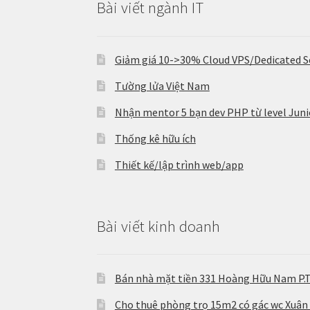
Bài viết ngành IT
Giảm giá 10->30% Cloud VPS/Dedicated S
Tường lửa Việt Nam
Nhận mentor 5 bạn dev PHP từ level Junio
Thống kê hữu ích
Thiết kế/lập trình web/app
Bài viết kinh doanh
Bán nhà mặt tiền 331 Hoàng Hữu Nam P.
Cho thuê phòng trọ 15m2 có gác wc Xuân