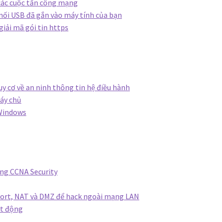
 các cuộc tấn công mạng
 nối USB đã gắn vào máy tính của bạn
giải mã gói tin https
uy cơ về an ninh thông tin hệ điều hành
máy chủ
 Windows
ạng CCNA Security
Port, NAT và DMZ để hack ngoài mạng LAN
t động