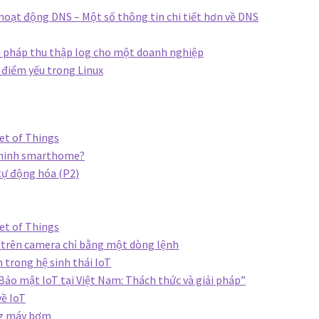
hoạt động DNS – Một số thông tin chi tiết hơn về DNS
ải pháp thu thập log cho một doanh nghiệp
 điểm yếu trong Linux
et of Things
 minh smarthome?
tự động hóa (P2)
et of Things
 trên camera chỉ bằng một dòng lệnh
n trong hệ sinh thái IoT
Bảo mật IoT tại Việt Nam: Thách thức và giải pháp”
ề IoT
ng máy bơm