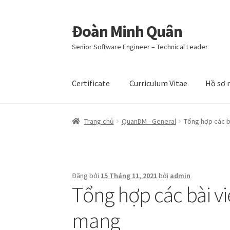
Đoàn Minh Quân
Đi
Chuyển
đến
đến
Senior Software Engineer – Technical Leader
Điều
nội
hướng
dung
Certificate
Curriculum Vitae
Hồ sơ 
Trang chủ
QuanDM - General
Tổng hợp các bà
Đăng bởi
15 Tháng 11, 2021
bởi
admin
Tổng hợp các bài vi
mạng