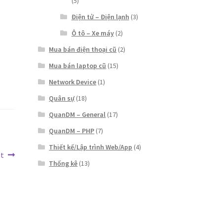
(5)
Điện tử – Điện lạnh
(3)
Ô tô – Xe máy
(2)
Mua bán điện thoại cũ
(2)
Mua bán laptop cũ
(15)
Network Device
(1)
Quân sự
(18)
QuanDM – General
(17)
QuanDM – PHP
(7)
Thiết kế/Lập trình Web/App
(4)
et
Thống kê
(13)