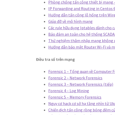
Phòng chống tấn công thiết bị mạng
IP Forwarding and Routing in Centos 
Hướng dẫn tấn công lỗ hổng trên Wir
Giúp đỡ về mô hình mạng
Các rule hữu dụng Iptables dành cho c
Bảo đảm an toàn cho hệ thống SCADA 
Thử nghiệm thâm nhập mạng không dâ
Hướng dẫn bảo mật Router Wi-Fi và m
Điều tra số trên mạng
Forensic 1 – Tổng quan về Computer F
Forensic 2 – Network Forensics
Forensic 3 – Network Forensics (tiếp)
Forensic 4 – Log Mining
Forensic 5 – Memory Forensics
Nguy cơ hack cơ sở hạ tầng nhìn từ Uk
Chiến dịch tấn công rồng bóng đêm củ