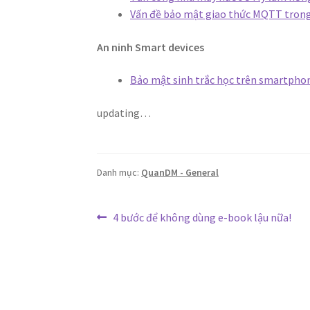
Vấn đề bảo mật giao thức MQTT trong
An ninh Smart devices
Bảo mật sinh trắc học trên smartphone
updating…
Danh mục:
QuanDM - General
Điều
Bài
4 bước để không dùng e-book lậu nữa!
trước:
hướng
bài
viết