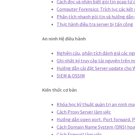
Cách đọc và nhận biết gói tin pcap từ
Computer Forensics: Trích lục các kết
Phân tích nhanh gói tin và hướng dẫn 
Thực hành điều tra server bị tấn công
An ninh Hệ điều hành
Nghiên cứu, phân tích đánh giá các ng
Ghi nhật ký truy cập tài nguyên trên 
Hướng dẫn cài đặt Server update cho
SIEM & OSSIM
Kiến thức cơ bản
Khóa học kỹ thuật quản trị an ninh m
Cách Proxy Server làm việc
Hướng dẫn open port, Port forward, 
Cách Domain Name System (DNS) hoạ
Cách Firewall làm việc