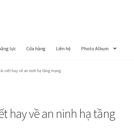
năng lực
Cửa hàng
Liên hệ
Photo Album
i viết hay về an ninh hạ tầng mạng
ết hay về an ninh hạ tầng