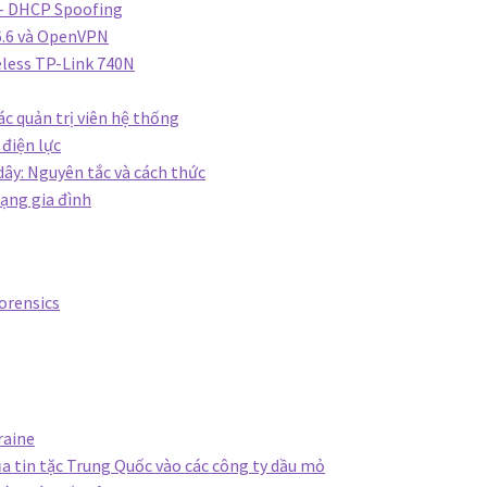
 – DHCP Spoofing
6.6 và OpenVPN
eless TP-Link 740N
ác quản trị viên hệ thống
điện lực
y: Nguyên tắc và cách thức
ạng gia đình
orensics
raine
a tin tặc Trung Quốc vào các công ty dầu mỏ