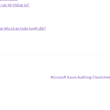
 các hệ thống IoT
 liệu có an toàn tuyệt đối?
Bài
Microsoft Azure Auditing Cheatshe
tiếp
theo: