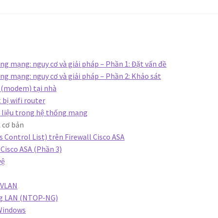
tầng mạng: nguy cơ và giải pháp – Phần 1: Đặt vấn đề
tầng mạng: nguy cơ và giải pháp – Phần 2: Khảo sát
r (modem) tại nhà
bị wifi router
ữ liệu trong hệ thống mạng
 cơ bản
 Control List) trên Firewall Cisco ASA
 Cisco ASA (Phần 3)
vệ
 VLAN
ng LAN (NTOP-NG)
 Windows