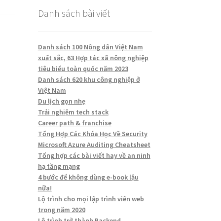
Danh sách bài viết
Danh sách 100 Nông dân Việt Nam
xuất sắc, 63 Hợp tác xã nông nghiệp
tiêu biểu toàn quốc năm 2023
Danh sách 620 khu công nghiệp ở
Việt Nam
Du lịch gọn nhẹ
Trải nghiệm tech stack
Career path & franchise
Tổng Hợp Các Khóa Học Về Security
Microsoft Azure Auditing Cheatsheet
Tổng hợp các bài viết hay về an ninh
hạ tầng mạng
4 bước để không dùng e-book lậu
nữa!
Lộ trình cho mọi lập trình viên web
trong năm 2020
Lộ trình trở thành Backend