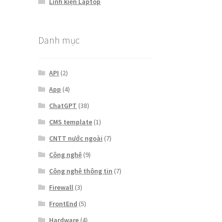
Linh kiện Laptop
Danh mục
API
(2)
App
(4)
ChatGPT
(38)
CMS template
(1)
CNTT nước ngoài
(7)
Công nghệ
(9)
Công nghệ thông tin
(7)
Firewall
(3)
FrontEnd
(5)
Hardware
(4)