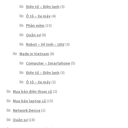
Điện tử – Điện lạnh
(3)
Ô tô – Xe máy
(4)
Phần mềm
(15)
Quân sự
(6)
Robot – Vệ tinh – UAV
(3)
Made in Vietnam
(8)
Computer – Smartphone
(5)
Điện tử – Điện lạnh
(3)
Ô tô – Xe máy
(2)
Mua bán điện thoại cũ
(2)
Mua bán laptop cũ
(15)
Network Device
(1)
Quân sự
(18)