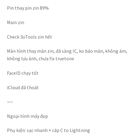
Pin thay pin zin 89%
Main zin
Check 3uTools zin hết
Màn hình thay màn zin, đã sàng IC, ko báo màn, không ám,
không lưu ảnh, chưa fix truetone
FaceID chạy tốt
iCloud đã thoát
—–
Ngoại hình máy đẹp
Phụ kiện: sạc nhanh + cáp C to Lightning