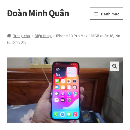
Đoàn Minh Quân
Đi
Chuyển
Danh mục
đến
đến
Điều
nội
Certificate
hướng
dung
Trang chủ
Điện thoại
iPhone 13 Pro Max 128GB quốc tế, zin
all, pin 89%
Curriculum Vitae
Cửa hàng
Hồ sơ năng lực
Liên hệ
Mở
Album
rộng
menu
con