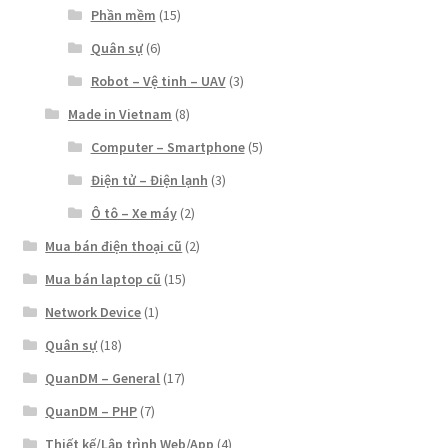
Phần mềm
(15)
Quân sự
(6)
Robot – Vệ tinh – UAV
(3)
Made in Vietnam
(8)
Computer – Smartphone
(5)
Điện tử – Điện lạnh
(3)
Ô tô – Xe máy
(2)
Mua bán điện thoại cũ
(2)
Mua bán laptop cũ
(15)
Network Device
(1)
Quân sự
(18)
QuanDM – General
(17)
QuanDM – PHP
(7)
Thiết kế/Lập trình Web/App
(4)