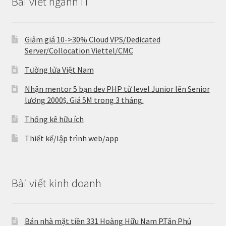
Bài viết ngành IT
Giảm giá 10->30% Cloud VPS/Dedicated
Server/Collocation Viettel/CMC
Tường lửa Việt Nam
Nhận mentor 5 bạn dev PHP từ level Junior lên Senior
lương 2000$. Giá 5M trong 3 tháng.
Thống kê hữu ích
Thiết kế/lập trình web/app
Bài viết kinh doanh
Bán nhà mặt tiền 331 Hoàng Hữu Nam P.Tân Phú