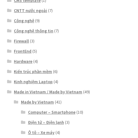
CMS template
(1)
CNTT nước ngoài
(7)
Công nghệ
(9)
Công nghệ thông tin
(7)
Firewall
(3)
FrontEnd
(5)
Hardware
(4)
Kiến trúc phần mềm
(6)
Kinh nghiệm Laptop
(4)
Made in Vietnam / Made by Vietnam
(49)
Made by Vietnam
(41)
Computer – Smartphone
(10)
Điện tử – Điện lạnh
(3)
Ô tô – Xe máy
(4)