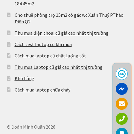
184.45m2
Cho thuê phòng trọ 15m2 có gác wc Xuân Thuỷ P.Thảo
Điền Q2
Thu mua điện thoại cũ giá cao nhất thị trường
Cách test laptop cũ khi mua
Cách mua laptop cũ chất lượng tốt
Thu mua Laptop cũ giá cao nhất thị trường
Kho hàng
Cách mua laptop chữa cháy
© Đoàn Minh Quân 2026