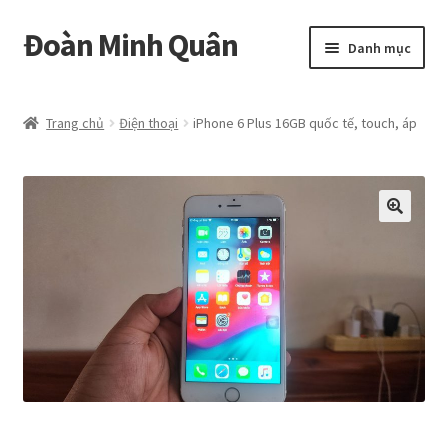
Đoàn Minh Quân
Đi
Chuyển
Danh mục
đến
đến
Điều
nội
Certificate
hướng
dung
Trang chủ
Điện thoại
iPhone 6 Plus 16GB quốc tế, touch, áp
Curriculum Vitae
Cửa hàng
Hồ sơ năng lực
Liên hệ
Mở
Album
rộng
menu
con