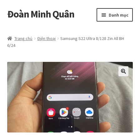
Đoàn Minh Quân
Đi
Chuyển
Danh mục
đến
đến
Điều
nội
Certificate
hướng
dung
Trang chủ
Điện thoại
Samsung S22 Ultra 8/128 Zin All BH
6/24
Curriculum Vitae
Cửa hàng
Hồ sơ năng lực
Liên hệ
Mở
Album
rộng
menu
con