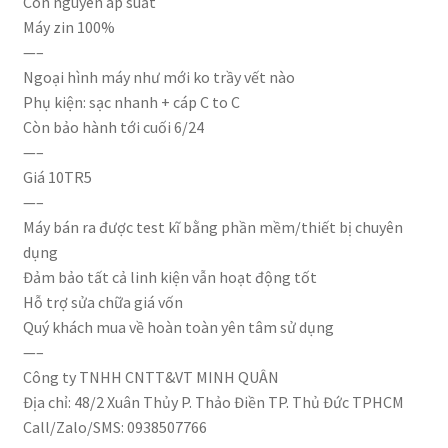
Còn nguyên áp suất
Máy zin 100%
—–
Ngoại hình máy như mới ko trầy vết nào
Phụ kiện: sạc nhanh + cáp C to C
Còn bảo hành tới cuối 6/24
—–
Giá 10TR5
—–
Máy bán ra được test kĩ bằng phần mềm/thiết bị chuyên
dụng
Đảm bảo tất cả linh kiện vẫn hoạt động tốt
Hỗ trợ sửa chữa giá vốn
Quý khách mua về hoàn toàn yên tâm sử dụng
—–
Công ty TNHH CNTT&VT MINH QUÂN
Địa chỉ: 48/2 Xuân Thủy P. Thảo Điền TP. Thủ Đức TPHCM
Call/Zalo/SMS: 0938507766