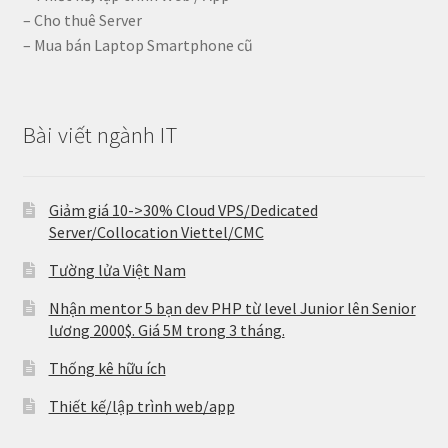
– Cho thuê Server
– Mua bán Laptop Smartphone cũ
Bài viết ngành IT
Giảm giá 10->30% Cloud VPS/Dedicated
Server/Collocation Viettel/CMC
Tường lửa Việt Nam
Nhận mentor 5 bạn dev PHP từ level Junior lên Senior
lương 2000$. Giá 5M trong 3 tháng.
Thống kê hữu ích
Thiết kế/lập trình web/app