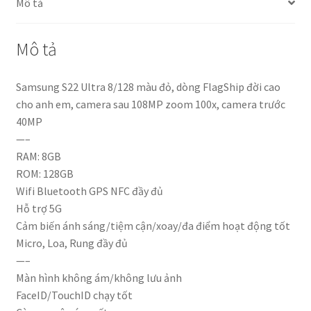
Mô tả
Mô tả
Samsung S22 Ultra 8/128 màu đỏ, dòng FlagShip đời cao
cho anh em, camera sau 108MP zoom 100x, camera trước
40MP
—–
RAM: 8GB
ROM: 128GB
Wifi Bluetooth GPS NFC đầy đủ
Hỗ trợ 5G
Cảm biến ánh sáng/tiệm cận/xoay/đa điểm hoạt động tốt
Micro, Loa, Rung đầy đủ
—–
Màn hình không ám/không lưu ảnh
FaceID/TouchID chạy tốt