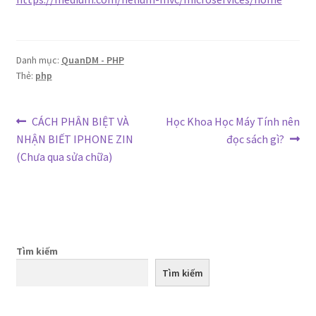
Danh mục:
QuanDM - PHP
Thẻ:
php
Điều
Bài
Bài
CÁCH PHÂN BIỆT VÀ
Học Khoa Học Máy Tính nên
trước:
tiếp
NHẬN BIẾT IPHONE ZIN
đọc sách gì?
hướng
theo:
(Chưa qua sửa chữa)
bài
viết
Tìm kiếm
Tìm kiếm