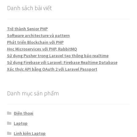
Danh sách bài viết
Trở thành Senior PHP
Software architecture và pattern
Phát triển Blockchain với PHP
Học Microservices với PHP, RabbitMQ
Sử dụng Pusher trong Laravel tạo thông báo realtime
Sử dụng Firebase với Laravel: Firebase Realtime Database
Xác thực API bằng OAuth 2 với Laravel Passport
Danh mục sản phẩm
Điện thoại
Laptop
Linh kiện Laptop