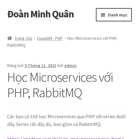
Đoàn Minh Quân
Đi
Chuyển
Danh mục
đến
đến
Điều
nội
Certificate
hướng
dung
Trang chủ
QuanDM - PHP
Học Microservices với PHP,
RabbitMQ
Curriculum Vitae
Cửa hàng
Đăng bởi
9 Tháng 11, 2021
bởi
admin
Học Microservices với
Hồ sơ năng lực
PHP, RabbitMQ
Liên hệ
Mở
Album
Các bạn có thể học Microservices qua PHP với series dưới
rộng
đây. Series rất đầy đủ, bao gồm cả RabbitMQ.
menu
con
https://medium.com/helium-mvc/microservices/home