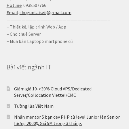
Hotline
: 0938507766
Email
:
shoguntaiseii@gmail.com
———————————————————————————–
– Thiết kế, lập trình Web / App
– Cho thuê Server
– Mua bán Laptop Smartphone cũ
Bài viết ngành IT
Giảm giá 10->30% Cloud VPS/Dedicated
Server/Collocation Viettel/CMC
Tường lửa Việt Nam
Nhận mentor 5 bạn dev PHP từ level Junior lên Senior
lương 2000$. Giá 5M trong 3 tháng.