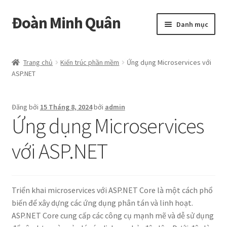
Đoàn Minh Quân
Đi
Chuyển
Danh mục
đến
đến
Điều
nội
Certificate
hướng
dung
Trang chủ
Kiến trúc phần mềm
Ứng dụng Microservices với
ASP.NET
Curriculum Vitae
Cửa hàng
Đăng bởi
15 Tháng 8, 2024
bởi
admin
Ứng dụng Microservices
Hồ sơ năng lực
với ASP.NET
Liên hệ
Mở
Album
Triển khai microservices với ASP.NET Core là một cách phổ
rộng
biến để xây dựng các ứng dụng phân tán và linh hoạt.
menu
ASP.NET Core cung cấp các công cụ mạnh mẽ và dễ sử dụng
con