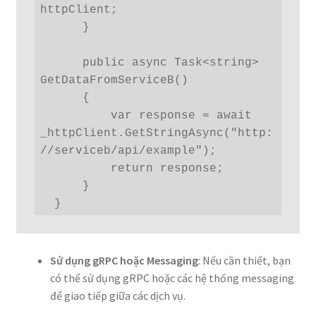
httpClient;

      }

      public async Task<string> 
GetDataFromServiceB()

      {

          var response = await 
_httpClient.GetStringAsync("http:
//serviceb/api/example");

          return response;

      }

  }
Sử dụng gRPC hoặc Messaging
: Nếu cần thiết, bạn
có thể sử dụng gRPC hoặc các hệ thống messaging
để giao tiếp giữa các dịch vụ.