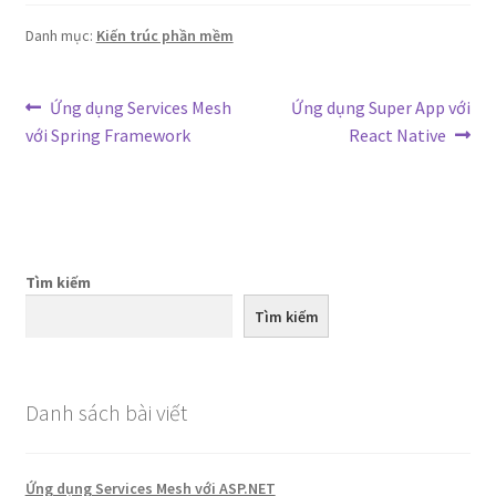
Danh mục:
Kiến trúc phần mềm
Điều
Bài
Bài
Ứng dụng Services Mesh
Ứng dụng Super App với
trước:
tiếp
với Spring Framework
React Native
hướng
theo:
bài
viết
Tìm kiếm
Tìm kiếm
Danh sách bài viết
Ứng dụng Services Mesh với ASP.NET