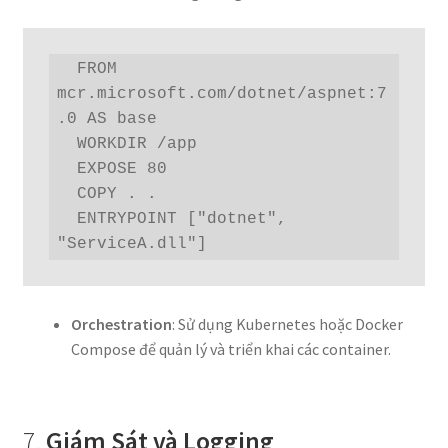
  FROM 
mcr.microsoft.com/dotnet/aspnet:7
.0 AS base

  WORKDIR /app

  EXPOSE 80

  COPY . .

  ENTRYPOINT ["dotnet", 
"ServiceA.dll"]
Orchestration
: Sử dụng Kubernetes hoặc Docker
Compose để quản lý và triển khai các container.
7.
Giám Sát và Logging