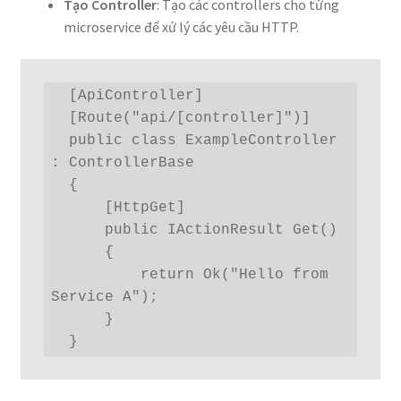
Tạo Controller
: Tạo các controllers cho từng
microservice để xử lý các yêu cầu HTTP.
  [ApiController]

  [Route("api/[controller]")]

  public class ExampleController 
: ControllerBase

  {

      [HttpGet]

      public IActionResult Get()

      {

          return Ok("Hello from 
Service A");

      }

  }