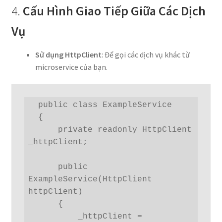
4.
Cấu Hình Giao Tiếp Giữa Các Dịch
Vụ
Sử dụng HttpClient
: Để gọi các dịch vụ khác từ
microservice của bạn.
  public class ExampleService

  {

      private readonly HttpClient 
_httpClient;

      public 
ExampleService(HttpClient 
httpClient)

      {

          _httpClient = 