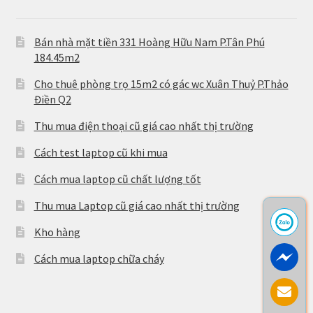
Bán nhà mặt tiền 331 Hoàng Hữu Nam P.Tân Phú
184.45m2
Cho thuê phòng trọ 15m2 có gác wc Xuân Thuỷ P.Thảo
Điền Q2
Thu mua điện thoại cũ giá cao nhất thị trường
Cách test laptop cũ khi mua
Cách mua laptop cũ chất lượng tốt
Thu mua Laptop cũ giá cao nhất thị trường
Kho hàng
Cách mua laptop chữa cháy