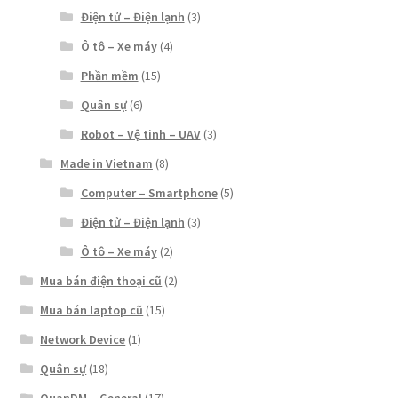
Điện tử – Điện lạnh
(3)
Ô tô – Xe máy
(4)
Phần mềm
(15)
Quân sự
(6)
Robot – Vệ tinh – UAV
(3)
Made in Vietnam
(8)
Computer – Smartphone
(5)
Điện tử – Điện lạnh
(3)
Ô tô – Xe máy
(2)
Mua bán điện thoại cũ
(2)
Mua bán laptop cũ
(15)
Network Device
(1)
Quân sự
(18)