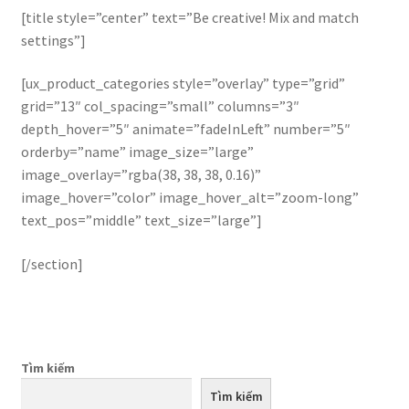
[title style=”center” text=”Be creative! Mix and match
settings”]
[ux_product_categories style=”overlay” type=”grid”
grid=”13″ col_spacing=”small” columns=”3″
depth_hover=”5″ animate=”fadeInLeft” number=”5″
orderby=”name” image_size=”large”
image_overlay=”rgba(38, 38, 38, 0.16)”
image_hover=”color” image_hover_alt=”zoom-long”
text_pos=”middle” text_size=”large”]
[/section]
Tìm kiếm
Tìm kiếm