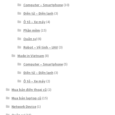
Computer – Smartphone
(10)
Điện tử – Điện lạnh
(3)
Ô tô – Xe máy
(4)
Phần mềm
(15)
Quân sự
(6)
Robot – Vệ tinh – UAV
(3)
Made in Vietnam
(8)
Computer – Smartphone
(5)
Điện tử – Điện lạnh
(3)
Ô tô – Xe máy
(2)
Mua bán điện thoại cũ
(2)
Mua bán laptop cũ
(15)
Network Device
(1)