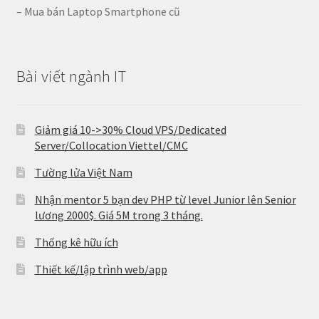
– Mua bán Laptop Smartphone cũ
Bài viết ngành IT
Giảm giá 10->30% Cloud VPS/Dedicated
Server/Collocation Viettel/CMC
Tường lửa Việt Nam
Nhận mentor 5 bạn dev PHP từ level Junior lên Senior
lương 2000$. Giá 5M trong 3 tháng.
Thống kê hữu ích
Thiết kế/lập trình web/app