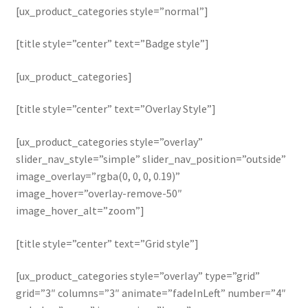
[ux_product_categories style=”normal”]
[title style=”center” text=”Badge style”]
[ux_product_categories]
[title style=”center” text=”Overlay Style”]
[ux_product_categories style=”overlay”
slider_nav_style=”simple” slider_nav_position=”outside”
image_overlay=”rgba(0, 0, 0, 0.19)”
image_hover=”overlay-remove-50″
image_hover_alt=”zoom”]
[title style=”center” text=”Grid style”]
[ux_product_categories style=”overlay” type=”grid”
grid=”3″ columns=”3″ animate=”fadeInLeft” number=”4″