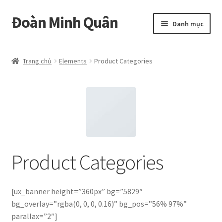
Đoàn Minh Quân
Đi
Chuyển
Danh mục
đến
đến
Điều
nội
Certificate
hướng
dung
Trang chủ
Elements
Product Categories
Curriculum Vitae
Cửa hàng
Hồ sơ năng lực
Liên hệ
Product Categories
Mở
Album
rộng
[ux_banner height=”360px” bg=”5829″
menu
bg_overlay=”rgba(0, 0, 0, 0.16)” bg_pos=”56% 97%”
con
parallax=”2″]