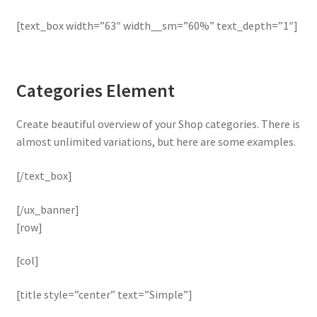
[text_box width=”63″ width__sm=”60%” text_depth=”1″]
Categories Element
Create beautiful overview of your Shop categories. There is
almost unlimited variations, but here are some examples.
[/text_box]
[/ux_banner]
[row]
[col]
[title style=”center” text=”Simple”]