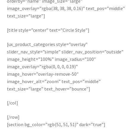
orderby=”name” image_size=”large”
image_overlay=”rgba(38, 38, 38, 0.16)” text_pos=”middle”
text_size=”large”]
[title style=”center” text=”Circle Style”]
[ux_product_categories style=”overlay”
slider_nav_style=”simple” slider_nav_position=”outside”
image_height=”100%” image_radius=”100″
image_overlay=”rgba(0, 0, 0, 0.19)”
image_hover=”overlay-remove-50″
image_hover_alt=”zoom” text_pos=”middle”
text_size=”large” text_hover=”bounce”]
[/col]
[/row]
[section bg_color=”rgb(51, 51, 51)” dark=”true”]