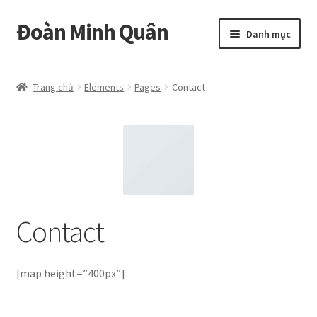
Đoàn Minh Quân
Đi
Chuyển
Danh mục
đến
đến
Điều
nội
Certificate
hướng
dung
Trang chủ
Elements
Pages
Contact
Curriculum Vitae
Cửa hàng
Hồ sơ năng lực
Liên hệ
Contact
Mở
Album
rộng
[map height=”400px”]
menu
con