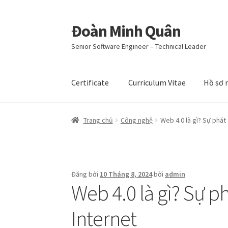
Đoàn Minh Quân
Đi
Chuyển
đến
đến
Senior Software Engineer – Technical Leader
Điều
nội
hướng
dung
Certificate
Curriculum Vitae
Hồ sơ 
Trang chủ
Công nghệ
Web 4.0 là gì? Sự phát
Đăng bởi
10 Tháng 8, 2024
bởi
admin
Web 4.0 là gì? Sự p
Internet