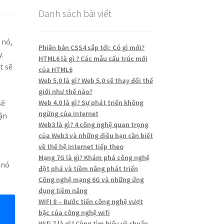
Danh sách bài viết
 nó,
Phiên bản CSS4 sắp tới: Có gì mới?
.
HTML6 là gì ? Các mẫu cấu trúc mới
t sẽ
của HTML6
Web 5.0 là gì? Web 5.0 sẽ thay đổi thế
giới như thế nào?
Web 4.0 là gì? Sự phát triển không
sẽ
ngừng của Internet
hận
Web3 là gì? 4 công nghệ quan trọng
của Web3 và những điều bạn cần biết
về thế hệ Internet tiếp theo
Mạng 7G là gì? Khám phá công nghệ
 nó
đột phá và tiềm năng phát triển
Công nghệ mạng 6G và những ứng
dụng tiềm năng
WIFI 8 – Bước tiến công nghệ vượt
bậc của công nghệ wifi
Wifi 7 là gì? Cùng tìm hiểu về chuẩn