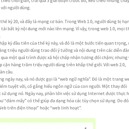
 theo thời gian, trải qua 3 giai đoạn trước đó, kéo theo những thay
 với người dùng.
 thế kỷ 20, và đây là mạng cơ bản. Trong Web 1.0, người dùng bị hạ
tải bất kỳ nội dung mới nào lên mạng. Vì vậy, trong web 1.0, mọi t
.
ập kỷ đầu tiên của thế kỷ này, và đó là một bước tiến quan trọng,
ng triệu người dùng trao đổi ý tưởng và nội dung trên các diễn đà
ải qua một quá trình được xã hội chấp nhận tương đối chậm; nhưng
 cận hàng trăm triệu người dùng trên khắp thế giới. Với web 2.0,
àn cầu.
ng ngày nay, và nó được gọi là “web ngữ nghĩa”. Đó là một trang w
iếm tuyệt vời, cố gắng hiểu ngôn ngữ của con người. Một thay đổi
c sử dụng nó. Ngày nay, phần lớn việc sử dụng Internet được thực 
hư “đám mây” có thể giúp đa dạng hóa các tùy chọn sử dụng. Do đó
Web trên điện thoại” hoặc “web linh hoạt”.