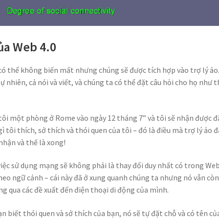
của Web 4.0
có thể không biến mất nhưng chúng sẽ được tích hợp vào trợ lý ảo
 nhiên, cả nói và viết, và chúng ta có thể đặt câu hỏi cho họ như t
ho tôi một phòng ở Rome vào ngày 12 tháng 7” và tôi sẽ nhận được đ
ôi thích, sở thích và thói quen của tôi – đó là điều mà trợ lý ảo đ
 nhận và thế là xong!
iệc sử dụng mạng sẽ không phải là thay đổi duy nhất có trong Web 
theo ngữ cảnh – cái này đã ở xung quanh chúng ta nhưng nó vẫn cò
ông qua các đề xuất đến điện thoại di động của mình.
n biết thói quen và sở thích của bạn, nó sẽ tự đặt chỗ và có tên củ