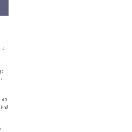
.
hể
ặt
ã
4.0.
n khá
a