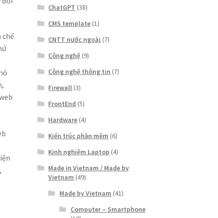
 đổi
ChatGPT
(38)
CMS template
(1)
n chế
CNTT nước ngoài
(7)
hứ
Công nghệ
(9)
Công nghệ thông tin
(7)
 nó
n,
Firewall
(3)
 web
FrontEnd
(5)
Hardware
(4)
eb
Kiến trúc phần mềm
(6)
Kinh nghiệm Laptop
(4)
hiện
Made in Vietnam / Made by
,
Vietnam
(49)
Made by Vietnam
(41)
Computer – Smartphone