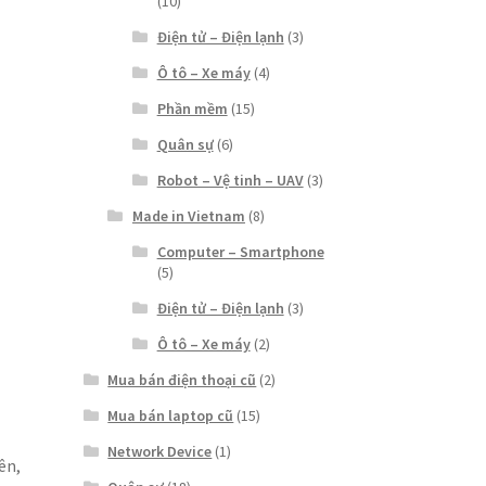
(10)
Điện tử – Điện lạnh
(3)
Ô tô – Xe máy
(4)
Phần mềm
(15)
Quân sự
(6)
Robot – Vệ tinh – UAV
(3)
Made in Vietnam
(8)
Computer – Smartphone
(5)
Điện tử – Điện lạnh
(3)
Ô tô – Xe máy
(2)
Mua bán điện thoại cũ
(2)
Mua bán laptop cũ
(15)
Network Device
(1)
ên,