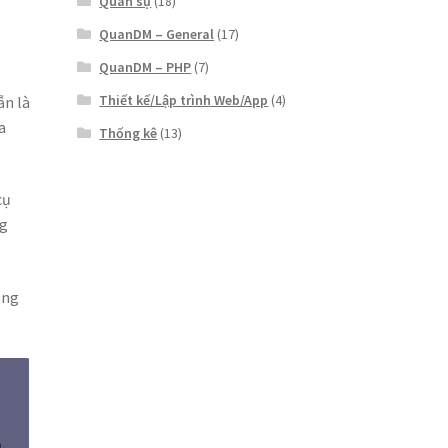
Quân sự
(18)
QuanDM – General
(17)
QuanDM – PHP
(7)
Thiết kế/Lập trình Web/App
(4)
ẫn là
a
Thống kê
(13)
cụ
ng
ụng