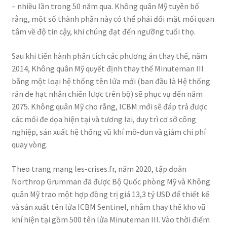
– nhiều lần trong 50 năm qua. Không quân Mỹ tuyên bố
rằng, một số thành phần này có thể phải đối mặt mối quan
tâm về độ tin cậy, khi chúng đạt đến ngưỡng tuổi thọ.
Sau khi tiến hành phân tích các phương án thay thế, năm
2014, Không quân Mỹ quyết định thay thế Minuteman III
bằng một loại hệ thống tên lửa mới (ban đầu là Hệ thống
răn đe hạt nhân chiến lược trên bộ) sẽ phục vụ đến năm
2075. Không quân Mỹ cho rằng, ICBM mới sẽ đáp trả được
các mối đe dọa hiện tại và tương lai, duy trì cơ sở công
nghiệp, sản xuất hệ thống vũ khí mô-đun và giảm chi phí
quay vòng.
Theo trang mạng les-crises.fr, năm 2020, tập đoàn
Northrop Grumman đã được Bộ Quốc phòng Mỹ và Không
quân Mỹ trao một hợp đồng trị giá 13,3 tỷ USD để thiết kế
và sản xuất tên lửa ICBM Sentinel, nhằm thay thế kho vũ
khí hiện tại gồm 500 tên lửa Minuteman III. Vào thời điểm