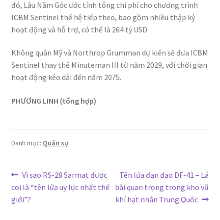
đó, Lầu Năm Góc ước tính tổng chi phí cho chương trình
ICBM Sentinel thế hệ tiếp theo, bao gồm nhiều thập kỷ
hoạt động và hỗ trợ, có thể là 264 tỷ USD.
Không quân Mỹ và Northrop Grumman dự kiến sẽ đưa ICBM
Sentinel thay thế Minuteman III từ năm 2029, với thời gian
hoạt động kéo dài đến năm 2075.
PHƯƠNG LINH (tổng hợp)
Danh mục:
Quân sự
Điều
Bài
Bài
Vì sao RS-28 Sarmat được
Tên lửa đạn đạo DF-41 – Lá
trước:
tiếp
coi là “tên lửa uy lực nhất thế
bài quan trọng trong kho vũ
hướng
theo:
giới”?
khí hạt nhân Trung Quốc
bài