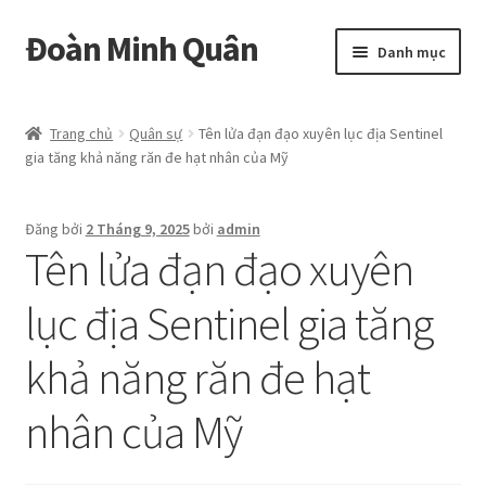
Đoàn Minh Quân
Đi
Chuyển
Danh mục
đến
đến
Điều
nội
Certificate
hướng
dung
Trang chủ
Quân sự
Tên lửa đạn đạo xuyên lục địa Sentinel
gia tăng khả năng răn đe hạt nhân của Mỹ
Curriculum Vitae
Cửa hàng
Đăng bởi
2 Tháng 9, 2025
bởi
admin
Tên lửa đạn đạo xuyên
Hồ sơ năng lực
lục địa Sentinel gia tăng
Liên hệ
khả năng răn đe hạt
Mở
Album
rộng
nhân của Mỹ
menu
con