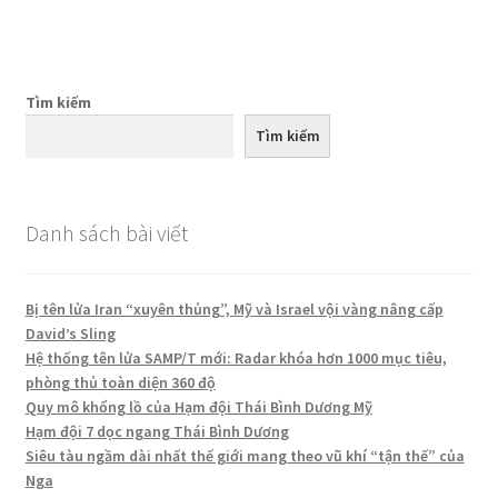
viết
Tìm kiếm
Tìm kiếm
Danh sách bài viết
Bị tên lửa Iran “xuyên thủng”, Mỹ và Israel vội vàng nâng cấp
David’s Sling
Hệ thống tên lửa SAMP/T mới: Radar khóa hơn 1000 mục tiêu,
phòng thủ toàn diện 360 độ
Quy mô khổng lồ của Hạm đội Thái Bình Dương Mỹ
Hạm đội 7 dọc ngang Thái Bình Dương
Siêu tàu ngầm dài nhất thế giới mang theo vũ khí “tận thế” của
Nga