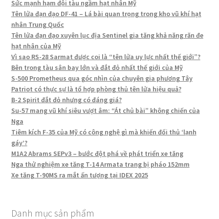
Sức mạnh hạm đội tàu ngầm hạt nhân Mỹ
Tên lửa đạn đạo DF-41 – Lá bài quan trọng trong kho vũ khí hạt
nhân Trung Quốc
Tên lửa đạn đạo xuyên lục địa Sentinel gia tăng khả năng răn đe
hạt nhân của Mỹ
Vì sao RS-28 Sarmat được coi là “tên lửa uy lực nhất thế giới”?
Bên trong tàu sân bay lớn và đắt đỏ nhất thế giới của Mỹ
S-500 Prometheus qua góc nhìn của chuyên gia phương Tây
Patriot có thực sự là tổ hợp phòng thủ tên lửa hiệu quả?
B-2 Spirit đắt đỏ nhưng có đáng giá?
Su-57 mang vũ khí siêu vượt âm: “Át chủ bài” không chiến của
Nga
Tiêm kích F-35 của Mỹ có công nghệ gì mà khiến đối thủ ‘lạnh
gáy’?
M1A2 Abrams SEPv3 – bước đột phá về phát triển xe tăng
Nga thử nghiệm xe tăng T-14 Armata trang bị pháo 152mm
Xe tăng T-90MS ra mắt ấn tượng tại IDEX 2025
Danh mục sản phẩm