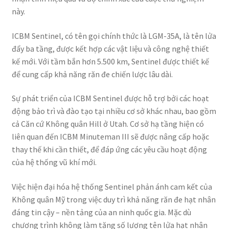
này.
ICBM Sentinel, có tên gọi chính thức là LGM-35A, là tên lửa
đẩy ba tầng, được kết hợp các vật liệu và công nghệ thiết
kế mới. Với tầm bắn hơn 5.500 km, Sentinel được thiết kế
để cung cấp khả năng răn đe chiến lược lâu dài.
Sự phát triển của ICBM Sentinel được hỗ trợ bởi các hoạt
động bảo trì và đào tạo tại nhiều cơ sở khác nhau, bao gồm
cả Căn cứ Không quân Hill ở Utah. Cơ sở hạ tầng hiện có
liên quan đến ICBM Minuteman III sẽ được nâng cấp hoặc
thay thế khi cần thiết, để đáp ứng các yêu cầu hoạt động
của hệ thống vũ khí mới.
Việc hiện đại hóa hệ thống Sentinel phản ánh cam kết của
Không quân Mỹ trong việc duy trì khả năng răn đe hạt nhân
đáng tin cậy – nền tảng của an ninh quốc gia. Mặc dù
chương trình không làm tăng số lượng tên lửa hạt nhân