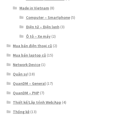
Made in Vietnam
(8)
Computer – Smartphone
(5)
Điện tử – Điện lạnh
(3)
Ô tô – Xe máy
(2)
Mua bán điện thoại cũ
(2)
Mua bán laptop cũ
(15)
Network Device
(1)
Quân sự
(18)
QuanDM – General
(17)
QuanDM – PHP
(7)
Thiết kế/Lập trình Web/App
(4)
Thống kê
(13)