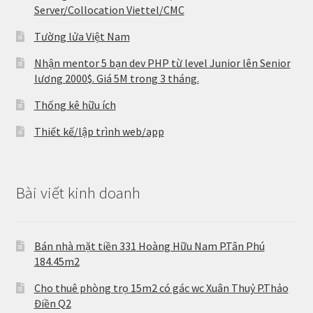
Server/Collocation Viettel/CMC
Tường lửa Việt Nam
Nhận mentor 5 bạn dev PHP từ level Junior lên Senior
lương 2000$. Giá 5M trong 3 tháng.
Thống kê hữu ích
Thiết kế/lập trình web/app
Bài viết kinh doanh
Bán nhà mặt tiền 331 Hoàng Hữu Nam P.Tân Phú
184.45m2
Cho thuê phòng trọ 15m2 có gác wc Xuân Thuỷ P.Thảo
Điền Q2