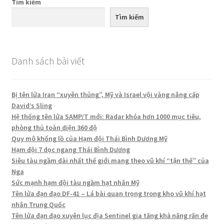
Tìm kiếm
Tìm kiếm
Danh sách bài viết
Bị tên lửa Iran “xuyên thủng”, Mỹ và Israel vội vàng nâng cấp
David’s Sling
Hệ thống tên lửa SAMP/T mới: Radar khóa hơn 1000 mục tiêu,
phòng thủ toàn diện 360 độ
Quy mô khổng lồ của Hạm đội Thái Bình Dương Mỹ
Hạm đội 7 dọc ngang Thái Bình Dương
Siêu tàu ngầm dài nhất thế giới mang theo vũ khí “tận thế” của
Nga
Sức mạnh hạm đội tàu ngầm hạt nhân Mỹ
Tên lửa đạn đạo DF-41 – Lá bài quan trọng trong kho vũ khí hạt
nhân Trung Quốc
Tên lửa đạn đạo xuyên lục địa Sentinel gia tăng khả năng răn đe