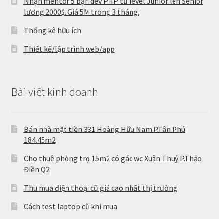
Nhận mentor 5 bạn dev PHP từ level Junior lên Senior
lương 2000$. Giá 5M trong 3 tháng.
Thống kê hữu ích
Thiết kế/lập trình web/app
Bài viết kinh doanh
Bán nhà mặt tiền 331 Hoàng Hữu Nam P.Tân Phú
184.45m2
Cho thuê phòng trọ 15m2 có gác wc Xuân Thuỷ P.Thảo
Điền Q2
Thu mua điện thoại cũ giá cao nhất thị trường
Cách test laptop cũ khi mua