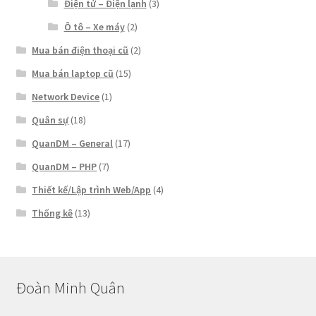
Điện tử – Điện lạnh
(3)
Ô tô – Xe máy
(2)
Mua bán điện thoại cũ
(2)
Mua bán laptop cũ
(15)
Network Device
(1)
Quân sự
(18)
QuanDM – General
(17)
QuanDM – PHP
(7)
Thiết kế/Lập trình Web/App
(4)
Thống kê
(13)
Đoàn Minh Quân