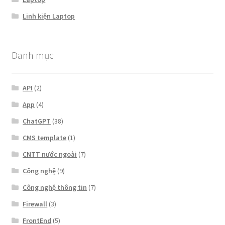
Linh kiện Laptop
Danh mục
API
(2)
App
(4)
ChatGPT
(38)
CMS template
(1)
CNTT nước ngoài
(7)
Công nghệ
(9)
Công nghệ thông tin
(7)
Firewall
(3)
FrontEnd
(5)