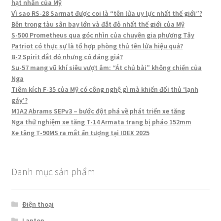
hạt nhân của Mỹ
Vì sao RS-28 Sarmat được coi là “tên lửa uy lực nhất thế giới”?
Bên trong tàu sân bay lớn và đắt đỏ nhất thế giới của Mỹ
S-500 Prometheus qua góc nhìn của chuyên gia phương Tây
Patriot có thực sự là tổ hợp phòng thủ tên lửa hiệu quả?
B-2 Spirit đắt đỏ nhưng có đáng giá?
Su-57 mang vũ khí siêu vượt âm: “Át chủ bài” không chiến của
Nga
Tiêm kích F-35 của Mỹ có công nghệ gì mà khiến đối thủ ‘lạnh
gáy’?
M1A2 Abrams SEPv3 – bước đột phá về phát triển xe tăng
Nga thử nghiệm xe tăng T-14 Armata trang bị pháo 152mm
Xe tăng T-90MS ra mắt ấn tượng tại IDEX 2025
Danh mục sản phẩm
Điện thoại
Laptop