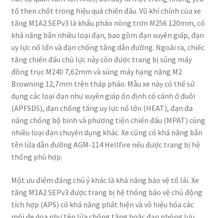
tố then chốt trong hiệu quả chiến đấu. Vũ khí chính của xe
tăng M1A2 SEPv3 là khẩu pháo nòng trơn M256 120mm, có
khả năng bắn nhiều loại đạn, bao gồm đạn xuyên giáp, đạn
uy lực nổ lớn và đạn chống tăng dẫn đường. Ngoài ra, chiếc
tăng chiến đấu chủ lực này còn được trang bị súng máy
đồng trục M240 7,62mm và súng máy hạng nặng M2
Browning 12,7mm trên tháp pháo. Mẫu xe này có thể sử
dụng các loại đạn như xuyên giáp ổn định có cánh ở đuôi
(APFSDS), đạn chống tăng uy lực nổ lớn (HEAT), đạn đa
năng chống bộ binh và phương tiện chiến đấu (MPAT) cùng
nhiều loại đạn chuyên dụng khác. Xe cũng có khả năng bắn
tên lửa dẫn đường AGM-114 Hellfire nếu được trang bị hệ
thống phù hợp.
Một ưu điểm đáng chú ý khác là khả năng bảo vệ tổ lái. Xe
tăng M1A2 SEPv3 được trang bị hệ thống bảo vệ chủ động
tích hợp (APS) có khả năng phát hiện và vô hiệu hóa các
mối đe dọa như tên lửa chống tăng hoặc đạn phóng lựu.