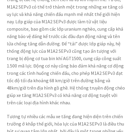
M1A2 SEPv3 có thể trở thành một trong những xe tăng có
uy lực và khả năng chiến đấu mạnh mẽ nhất thế giới hiện
nay. Lớp giáp của M1A2 SEPv3 được làm từ vật liệu
composite, bao gồm các lớp uranium nghèo, cung cấp khả
năng bảo vệ đáng kể trước các đầu đạn động năng và tên
lửa chống tăng dẫn đường. Để “tải” được lớp giáp này, hệ
thống động lực của M1A2 SEPv3 cũng tạo ấn tượng với
trang bị động cơ tua bin khí AGT1500, cung cấp công suất
1.500 mã lực. Động cơ này cũng bảo đảm khả năng cơ động
trong các tình huống chiến đấu, cho phép M1A2 SEPv3 đạt
tốc độ tối đa khoảng 68 km/giờ trên đường bằng và
48km/giờ trên địa hình gồ ghề. Hệ thống truyền động chéo
giúp xe tăng M1A2 SEPv3 có khả năng cơ động tuyệt vời
trên các loại địa hình khác nhau.
Tương tự nhiều các mẫu xe tăng đang hiện diện trên chiến
trường ở khắp thế giới, hỏa lực của M1A2 SEPv3 là điều thu
hút sự quan tâm lớn nhất, bởi đây là một trong những yếu