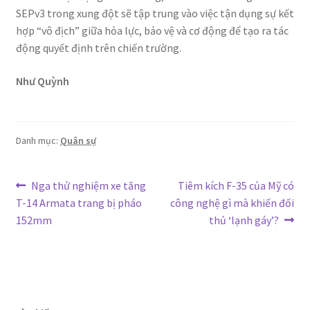
SEPv3 trong xung đột sẽ tập trung vào việc tận dụng sự kết
hợp “vô địch” giữa hỏa lực, bảo vệ và cơ động để tạo ra tác
động quyết định trên chiến trường.
Như Quỳnh
Danh mục:
Quân sự
Điều
Bài
Bài
Nga thử nghiệm xe tăng
Tiêm kích F-35 của Mỹ có
trước:
tiếp
T-14 Armata trang bị pháo
công nghệ gì mà khiến đối
hướng
theo:
152mm
thủ ‘lạnh gáy’?
bài
viết