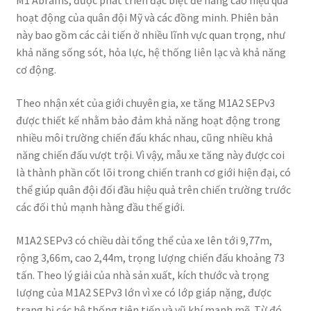
M1 Abrams, được phát triển đặc biệt để nâng cao hiệu quả
hoạt động của quân đội Mỹ và các đồng minh. Phiên bản
này bao gồm các cải tiến ở nhiều lĩnh vực quan trọng, như
khả năng sống sót, hỏa lực, hệ thống liên lạc và khả năng
cơ động.
Theo nhận xét của giới chuyên gia, xe tăng M1A2 SEPv3
được thiết kế nhằm bảo đảm khả năng hoạt động trong
nhiều môi trường chiến đấu khác nhau, cũng nhiều khả
năng chiến đấu vượt trội. Vì vậy, mẫu xe tăng này được coi
là thành phần cốt lõi trong chiến tranh cơ giới hiện đại, có
thể giúp quân đội đối đầu hiệu quả trên chiến trường trước
các đối thủ mạnh hàng đầu thế giới.
M1A2 SEPv3 có chiều dài tổng thể của xe lên tới 9,77m,
rộng 3,66m, cao 2,44m, trọng lượng chiến đấu khoảng 73
tấn. Theo lý giải của nhà sản xuất, kích thước và trọng
lượng của M1A2 SEPv3 lớn vì xe có lớp giáp nặng, được
trang bị các hệ thống tiên tiến và vũ khí mạnh mẽ. Từ đó,