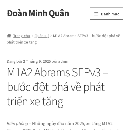
Đoàn Minh Quân
Đi
Chuyển
Danh mục
đến
đến
Điều
nội
Certificate
hướng
dung
Trang chủ
Quân sự
M1A2 Abrams SEPv3 – bước đột phá về
phát triển xe tăng
Curriculum Vitae
Cửa hàng
Đăng bởi
2 Tháng 9, 2025
bởi
admin
M1A2 Abrams SEPv3 –
Hồ sơ năng lực
bước đột phá về phát
Liên hệ
triển xe tăng
Mở
Album
rộng
menu
Biên phòng –
Những ngày đầu năm 2025, xe tăng M1A2
con