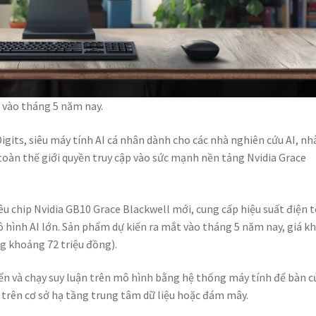
t vào tháng 5 năm nay.
Digits, siêu máy tính AI cá nhân dành cho các nhà nghiên cứu AI, nh
 toàn thế giới quyền truy cập vào sức mạnh nền tảng Nvidia Grace
êu chip Nvidia GB10 Grace Blackwell mới, cung cấp hiệu suất điện 
ô hình AI lớn. Sản phẩm dự kiến ra mắt vào tháng 5 năm nay, giá kh
g khoảng 72 triệu đồng).
riển và chạy suy luận trên mô hình bằng hệ thống máy tính để bàn c
h trên cơ sở hạ tầng trung tâm dữ liệu hoặc đám mây.