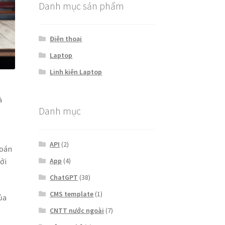
Danh mục sản phẩm
Điện thoại
Laptop
Linh kiện Laptop
à
Danh mục
API
(2)
toán
ởi
App
(4)
ChatGPT
(38)
CMS template
(1)
ủa
CNTT nước ngoài
(7)