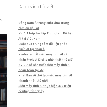
Danh sách bài viết
n
Đông Nam Á trong cuộc đua trung
tâm dữ liệu AI
NVIDIA hợp tác lập Trung tâm Dữ liệu
AI tại Việt Nam
Cuộc đua trung tâm dữ liệu phát
triển AI tại châu Á
Nvidia ra mắt siêu máy tính AI cá
nhân Project Digits nhỏ nhất thế giới
NVIDIA sẽ sản xuất siêu máy tính AI
hoàn toàn tại Mỹ
Nhật Bản sẽ chế tạo siêu máy tính AI
nhanh nhất thế giới
Siêu máy tính AI thực hiện 400 triệu
tỷ phép tính/giây