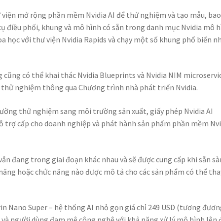
hư viện mở rộng phần mềm Nvidia AI để thử nghiệm và tạo mẫu, ba
ụ điều phối, khung và mô hình có sẵn trong danh mục Nvidia mô h
a học với thư viện Nvidia Rapids và chạy một số khung phổ biến n
 cũng có thể khai thác Nvidia Blueprints và Nvidia NIM microservi
à thử nghiệm thông qua Chương trình nhà phát triển Nvidia.
rường thử nghiệm sang môi trường sản xuất, giấy phép Nvidia AI
 hỗ trợ cấp cho doanh nghiệp và phát hành sản phẩm phần mềm Nvi
vẫn đang trong giai đoạn khác nhau và sẽ được cung cấp khi sẵn sà
h năng hoặc chức năng nào được mô tả cho các sản phẩm có thể tha
rin Nano Super – hệ thống AI nhỏ gọn giá chỉ 249 USD (tương đươn
p và người dùng đam mê công nghệ với khả năng xử lý mô hình lên 