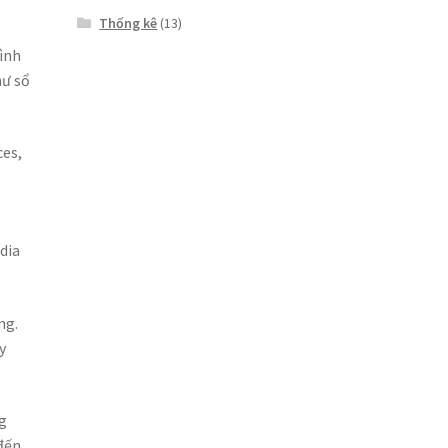
Thống kê
(13)
o
ình
hư sổ
ces,
dia
ng.
y
g
đến