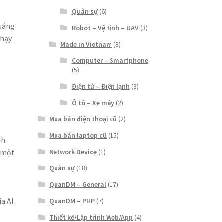
Quân sự
(6)
 sáng
Robot – Vệ tinh – UAV
(3)
chạy
Made in Vietnam
(8)
Computer – Smartphone
(5)
Điện tử – Điện lạnh
(3)
Ô tô – Xe máy
(2)
Mua bán điện thoại cũ
(2)
Mua bán laptop cũ
(15)
nh
Network Device
(1)
g một
Quân sự
(18)
QuanDM – General
(17)
ạ
a AI
QuanDM – PHP
(7)
Thiết kế/Lập trình Web/App
(4)