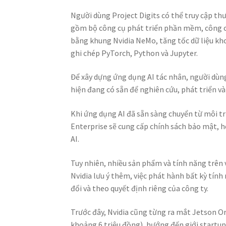
Người dùng Project Digits có thể truy cập t
gồm bộ công cụ phát triển phần mềm, công c
bằng khung Nvidia NeMo, tăng tốc dữ liệu kho
ghi chép PyTorch, Python và Jupyter.
Để xây dựng ứng dụng AI tác nhân, người dùng
hiện đang có sẵn để nghiên cứu, phát triển v
Khi ứng dụng AI đã sẵn sàng chuyển từ môi t
Enterprise sẽ cung cấp chính sách bảo mật,
AI.
Tuy nhiên, nhiều sản phẩm và tính năng trên 
Nvidia lưu ý thêm, việc phát hành bất kỳ tín
đổi và theo quyết định riêng của công ty.
Trước đây, Nvidia cũng từng ra mắt Jetson O
khoảng 6 triệu đồng), hướng đến giới startu