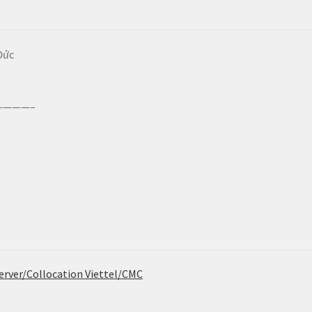
Đức
———–
erver/Collocation Viettel/CMC