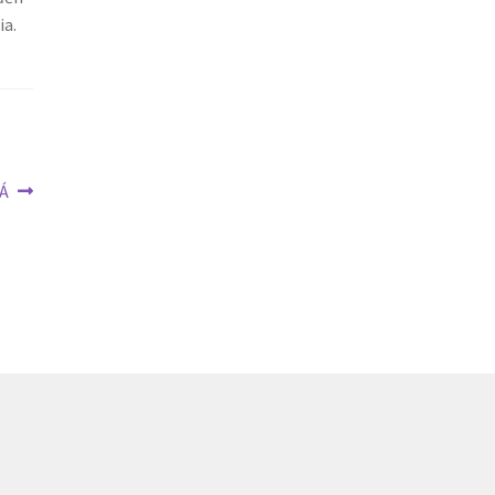
ia.
 Á