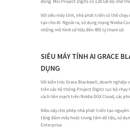
động. Mỗi Project Digits có 128 GB bộ nhớ th
Với siêu máy tính, nhà phát triển có thể chạ
tạo cho AI. Ngoài ra, sử dụng mạng Nvidia Con
những mô hình sở hữu đến 405 tỷ tham số.
SIÊU MÁY TÍNH AI GRACE B
DỤNG
Với kiến trúc Grace Blackwell, doanh nghiệp 
trên các hệ thống Project Digits cục bộ chạy 
cách liền mạch trên Nvidia DGX Cloud, các ph
Điều này cho phép nhà phát triển tạo nguyên 
tầng đám mây hoặc trung tâm dữ liệu, sử dụn
Enterprise.