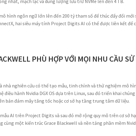
ống nhất, mạch lạc và dung lượng lưu trữ NVMe lên đến 4 TB.
y mô hình ngôn ngữ lớn lên đến 200 tỷ tham số để thúc đẩy đổi mới
nectX, hai siêu máy tính Project Digits AI có thể được liên kết để 
LACKWELL PHÙ HỢP VỚI MỌI NHU CẦU SỬ
và nhà nghiên cứu có thể tạo mẫu, tinh chỉnh và thử nghiệm mô hì
hệ điều hành Nvidia DGX OS dựa trên Linux, sau đó triển khai chún
iên bản đám mây tăng tốc hoặc cơ sở hạ tầng trung tâm dữ liệu.
mẫu AI trên Project Digits và sau đó mở rộng quy mô trên cơ sở h
g cùng một kiến trúc Grace Blackwell và nền tảng phần mềm Nvidi