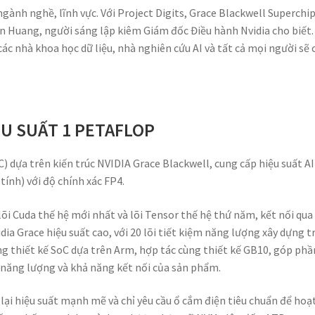
gành nghề, lĩnh vực. Với Project Digits, Grace Blackwell Superchip
en Huang, người sáng lập kiêm Giám đốc Điều hành Nvidia cho biết.
các nhà khoa học dữ liệu, nhà nghiên cứu AI và tất cả mọi người sẽ
ỆU SUẤT 1 PETAFLOP
) dựa trên kiến trúc NVIDIA Grace Blackwell, cung cấp hiệu suất AI
tính) với độ chính xác FP4.
õi Cuda thế hệ mới nhất và lõi Tensor thế hệ thứ năm, kết nối qua
ia Grace hiệu suất cao, với 20 lõi tiết kiệm năng lượng xây dựng t
ng thiết kế SoC dựa trên Arm, hợp tác cùng thiết kế GB10, góp phầ
m năng lượng và khả năng kết nối của sản phẩm.
lại hiệu suất mạnh mẽ và chỉ yêu cầu ổ cắm điện tiêu chuẩn để hoạ