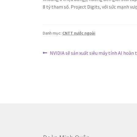
8 tỷ tham số. Project Digits, với sức mạnh vượ
Danh mục:
CNTT nước ngoài
Điều
Bài
NVIDIA sẽ sản xuất siêu máy tính AI hoàn 
trước:
hướng
bài
viết