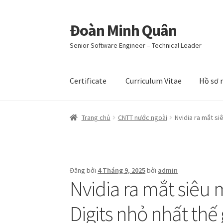
Đoàn Minh Quân
Đi
Chuyển
đến
đến
Senior Software Engineer – Technical Leader
Điều
nội
hướng
dung
Certificate
Curriculum Vitae
Hồ sơ 
Trang chủ
CNTT nước ngoài
Nvidia ra mắt siê
Đăng bởi
4 Tháng 9, 2025
bởi
admin
Nvidia ra mắt siêu 
Digits nhỏ nhất thế 