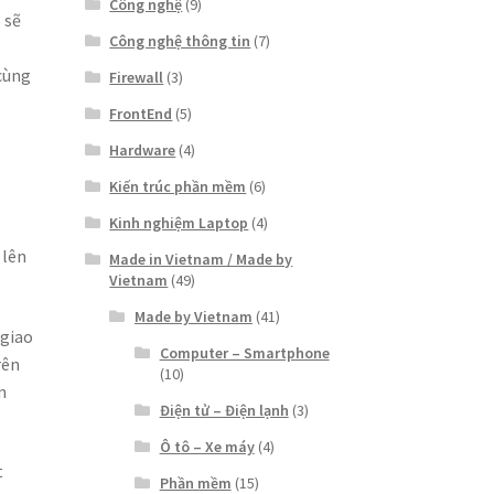
Công nghệ
(9)
 sẽ
Công nghệ thông tin
(7)
 cùng
Firewall
(3)
FrontEnd
(5)
Hardware
(4)
Kiến trúc phần mềm
(6)
Kinh nghiệm Laptop
(4)
 lên
Made in Vietnam / Made by
Vietnam
(49)
Made by Vietnam
(41)
 giao
Computer – Smartphone
rên
(10)
n
Điện tử – Điện lạnh
(3)
Ô tô – Xe máy
(4)
t
Phần mềm
(15)