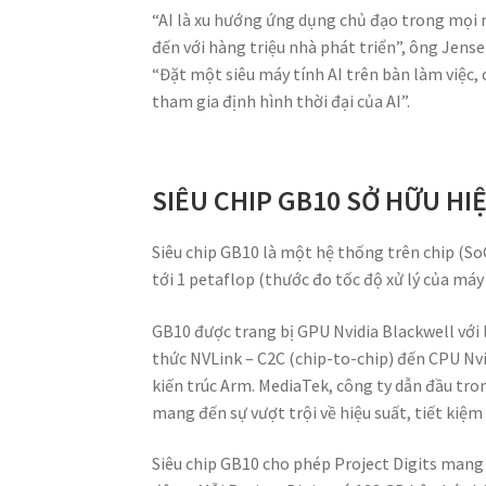
“AI là xu hướng ứng dụng chủ đạo trong mọi n
đến với hàng triệu nhà phát triển”, ông Jens
“Đặt một siêu máy tính AI trên bàn làm việc, 
tham gia định hình thời đại của AI”.
SIÊU CHIP GB10 SỞ HỮU HI
Siêu chip GB10 là một hệ thống trên chip (SoC
tới 1 petaflop (thước đo tốc độ xử lý của máy 
GB10 được trang bị GPU Nvidia Blackwell với l
thức NVLink – C2C (chip-to-chip) đến CPU Nvid
kiến trúc Arm. MediaTek, công ty dẫn đầu tro
mang đến sự vượt trội về hiệu suất, tiết kiệ
Siêu chip GB10 cho phép Project Digits mang 