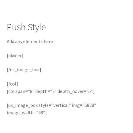
Push Style
Add any elements here..
[divider]
[/ux_image_box]
[/col]
[col span=”8″ depth=”2″ depth_hover=”5″]
[ux_image_box style=”vertical” img=”5828″
image_width=”48″]