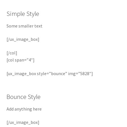
Simple Style
Some smaller text
[/ux_image_box]
[/col]
[col span=”4″]
[ux_image_box style=”bounce” img=”5828″]
Bounce Style
Add anything here
[/ux_image_box]