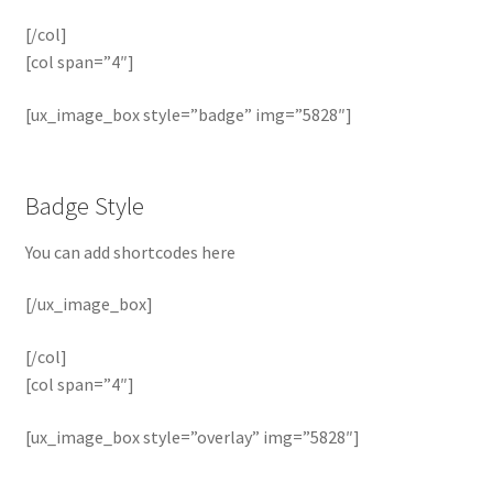
[/col]
[col span=”4″]
[ux_image_box style=”badge” img=”5828″]
Badge Style
You can add shortcodes here
[/ux_image_box]
[/col]
[col span=”4″]
[ux_image_box style=”overlay” img=”5828″]