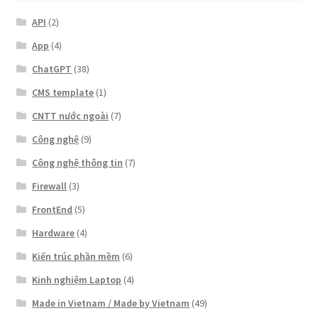
API
(2)
App
(4)
ChatGPT
(38)
CMS template
(1)
CNTT nước ngoài
(7)
Công nghệ
(9)
Công nghệ thông tin
(7)
Firewall
(3)
FrontEnd
(5)
Hardware
(4)
Kiến trúc phần mềm
(6)
Kinh nghiệm Laptop
(4)
Made in Vietnam / Made by Vietnam
(49)