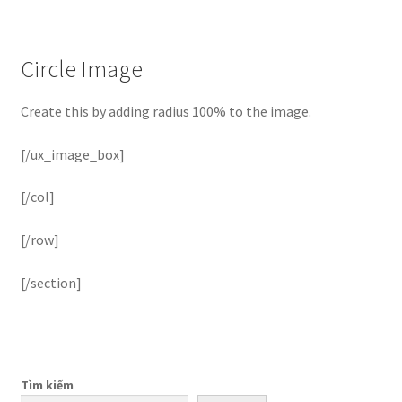
Circle Image
Create this by adding radius 100% to the image.
[/ux_image_box]
[/col]
[/row]
[/section]
Tìm kiếm