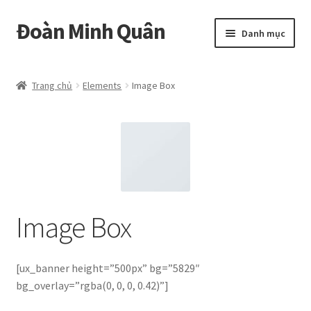
Đoàn Minh Quân
Đi
Chuyển
Danh mục
đến
đến
Điều
nội
Certificate
hướng
dung
Trang chủ
Elements
Image Box
Curriculum Vitae
Cửa hàng
Hồ sơ năng lực
Liên hệ
Image Box
Mở
Album
rộng
[ux_banner height=”500px” bg=”5829″
menu
bg_overlay=”rgba(0, 0, 0, 0.42)”]
con