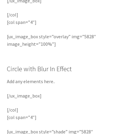
[/ux_image_box]
[/col]
[col span=”4″]
[ux_image_box style=”overlay” img=”5828″
image_height=”100%”]
Circle with Blur In Effect
Add any elements here..
[/ux_image_box]
[/col]
[col span=”4″]
[ux_image_box style=”shade” img=”5828″