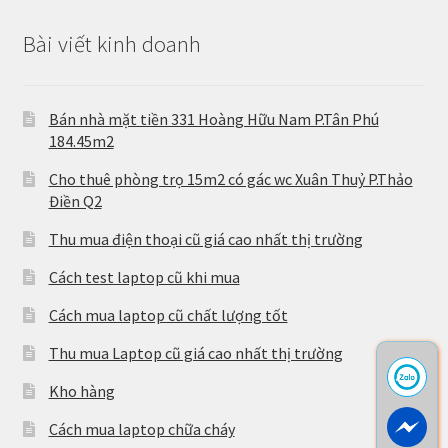
Bài viết kinh doanh
Bán nhà mặt tiền 331 Hoàng Hữu Nam P.Tân Phú
184.45m2
Cho thuê phòng trọ 15m2 có gác wc Xuân Thuỷ P.Thảo
Điền Q2
Thu mua điện thoại cũ giá cao nhất thị trường
Cách test laptop cũ khi mua
Cách mua laptop cũ chất lượng tốt
Thu mua Laptop cũ giá cao nhất thị trường
Kho hàng
Cách mua laptop chữa cháy