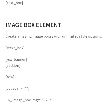
[text_box]
IMAGE BOX ELEMENT
Create amazing image boxes with unlimited style options.
[/text_box]
[/ux_banner]
[section]
[row]
[col span=”4″]
[ux_image_box img=”5828″]