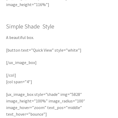
image_height=”116%”]
Simple Shade Style
A beautiful box.
[button text=”Quick View” style=”white”]
[/ux_image_box]
[/col]
[col span=”4″]
[ux_image_box style=”shade” img=”5828″
image_height=”100%” image_radius=”100″
image_hover=”zoom” text_pos=”middle”
text_hover=”bounce”]