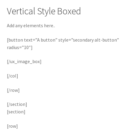
Vertical Style Boxed
Add any elements here..
[button text=”A button” style=”secondary alt-button”
radius=”10″]
[/ux_image_box]
[/col]
[/row]
[/section]
[section]
[row]