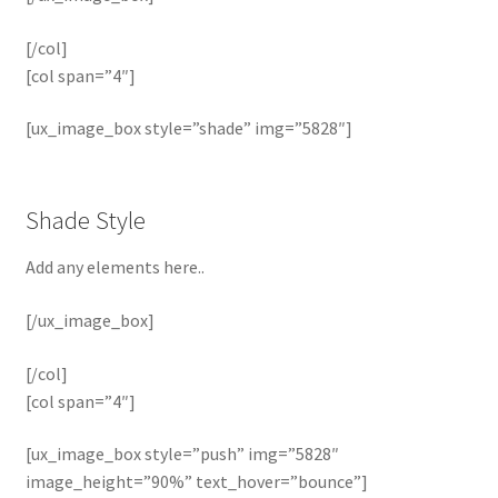
[/col]
[col span=”4″]
[ux_image_box style=”shade” img=”5828″]
Shade Style
Add any elements here..
[/ux_image_box]
[/col]
[col span=”4″]
[ux_image_box style=”push” img=”5828″
image_height=”90%” text_hover=”bounce”]