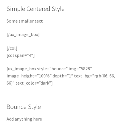
Simple Centered Style
Some smaller text
[/ux_image_box]
[/col]
[col span=”4″]
[ux_image_box style=”bounce” img=”5828″
image_height=”100%” depth=”1″ text_bg=”rgb(66, 66,
66)” text_color=”dark”]
Bounce Style
Add anything here