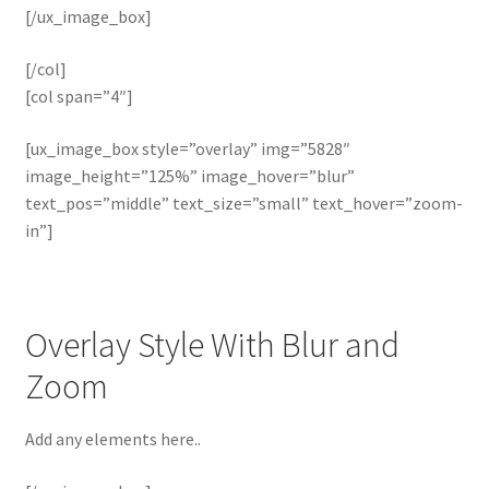
[/ux_image_box]
[/col]
[col span=”4″]
[ux_image_box style=”overlay” img=”5828″
image_height=”125%” image_hover=”blur”
text_pos=”middle” text_size=”small” text_hover=”zoom-
in”]
Overlay Style With Blur and
Zoom
Add any elements here..